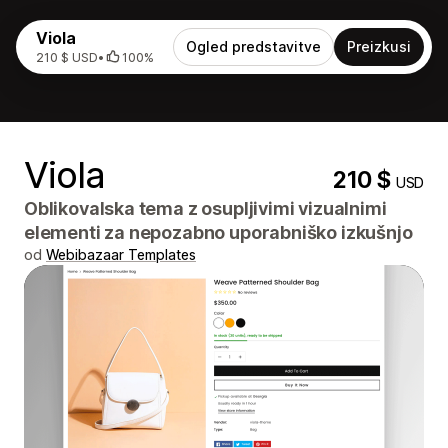
Viola
Ogled predstavitve
Preizkusi
210 $ USD
•
100%
Viola
210 $
USD
Oblikovalska tema z osupljivimi vizualnimi
elementi za nepozabno uporabniško izkušnjo
od
Webibazaar Templates