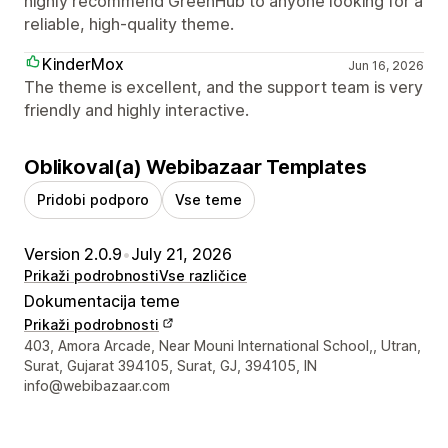
highly recommend GreenHub to anyone looking for a
reliable, high-quality theme.
KinderMox
Jun 16, 2026
The theme is excellent, and the support team is very
friendly and highly interactive.
Oblikoval(a) Webibazaar Templates
Pridobi podporo
Vse teme
Version 2.0.9
•
July 21, 2026
Prikaži podrobnosti
Vse različice
Dokumentacija teme
Prikaži podrobnosti
Podatki za stik z oblikovalcem
403, Amora Arcade, Near Mouni International School,, Utran,
Surat, Gujarat 394105, Surat, GJ, 394105, IN
info@webibazaar.com