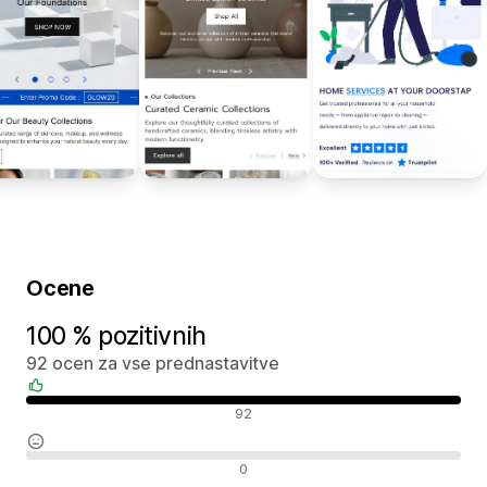
Ocene
100 % pozitivnih
92 ocen za vse prednastavitve
Pozitivne ocene
92
Nevtralne ocene
0