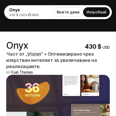
Onyx
Вижте демо
Изпробвай
430 $ USD
•
88%
Onyx
430 $
USD
Част от „
Vision
“
•
Оптимизирано чрез
изкуствен интелект за увеличаване на
реализациите.
от
Fuel Themes