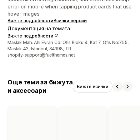
error on mobile when tapping product cards that use
hover images.
Вижте подробности
Всички версии
Документация на темата
Вижте подробности
Данни за връзка с дизайнера
Maslak Mah. Ahi Evran Cd. Ofis Bloku 4, Kat 7, Ofis No:755,
Maslak 42, Istanbul, 34398, TR
shopify-support@fuelthemes.net
Още теми за бижута
Вижте всички
и аксесоари