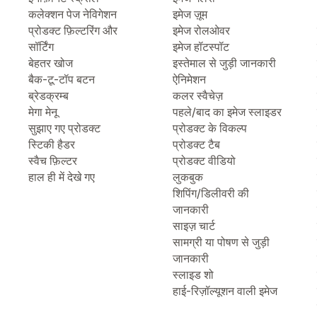
कलेक्शन पेज नेविगेशन
इमेज ज़ूम
प्रोडक्ट फ़िल्टरिंग और
इमेज रोलओवर
सॉर्टिंग
इमेज हॉटस्पॉट
बेहतर खोज
इस्तेमाल से जुड़ी जानकारी
बैक-टू-टॉप बटन
ऐनिमेशन
ब्रेडक्रम्ब
कलर स्वैचेज़
मेगा मेनू
पहले/बाद का इमेज स्लाइडर
सुझाए गए प्रोडक्ट
प्रोडक्ट के विकल्प
स्टिकी हैडर
प्रोडक्ट टैब
स्वैच फ़िल्टर
प्रोडक्ट वीडियो
हाल ही में देखे गए
लुकबुक
शिपिंग/डिलीवरी की
जानकारी
साइज़ चार्ट
सामग्री या पोषण से जुड़ी
जानकारी
स्लाइड शो
हाई-रिज़ॉल्यूशन वाली इमेज