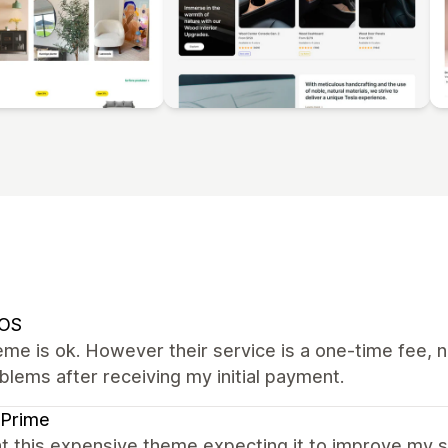
OS
me is ok. However their service is a one-time fee, n
lems after receiving my initial payment.
 Prime
ht this expensive theme expecting it to improve my 