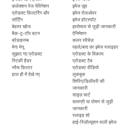
कलेक्शन पेज नेविगेशन
इमेज ज़ूम
प्रोडक्ट फ़िल्टरिंग और
इमेज रोलओवर
सॉर्टिंग
इमेज हॉटस्पॉट
बेहतर खोज
इस्तेमाल से जुड़ी जानकारी
बैक-टू-टॉप बटन
ऐनिमेशन
ब्रेडक्रम्ब
कलर स्वैचेज़
मेगा मेनू
पहले/बाद का इमेज स्लाइडर
सुझाए गए प्रोडक्ट
प्रोडक्ट के विकल्प
स्टिकी हैडर
प्रोडक्ट टैब
स्वैच फ़िल्टर
प्रोडक्ट वीडियो
हाल ही में देखे गए
लुकबुक
शिपिंग/डिलीवरी की
जानकारी
साइज़ चार्ट
सामग्री या पोषण से जुड़ी
जानकारी
स्लाइड शो
हाई-रिज़ॉल्यूशन वाली इमेज