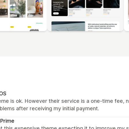
OS
me is ok. However their service is a one-time fee, n
lems after receiving my initial payment.
 Prime
ht this expensive theme expecting it to improve my 