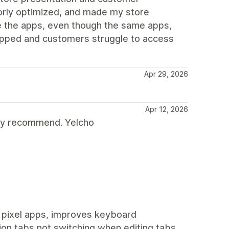
oorly optimized, and made my store
e the apps, even though the same apps,
opped and customers struggle to access
Apr 29, 2026
Apr 12, 2026
gly recommend. Yelcho
d pixel apps, improves keyboard
ion tabs not switching when editing tabs