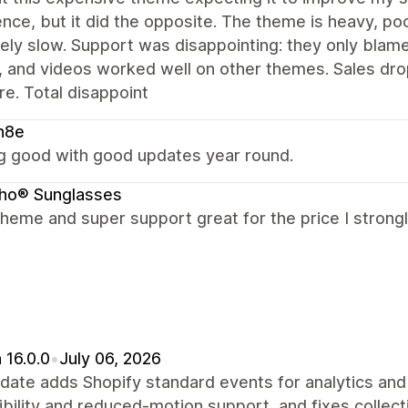
nce, but it did the opposite. The theme is heavy, p
ely slow. Support was disappointing: they only blam
, and videos worked well on other themes. Sales dr
re. Total disappoint
n8e
g good with good updates year round.
cho® Sunglasses
theme and super support great for the price I stron
 16.0.0
•
July 06, 2026
date adds Shopify standard events for analytics an
bility and reduced-motion support, and fixes collect