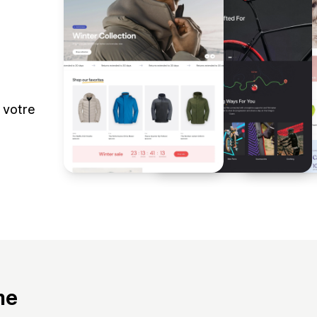
r votre
me