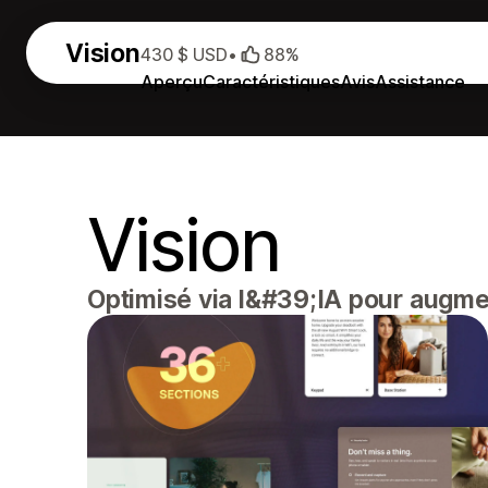
Vision
430 $ USD
•
88%
Aperçu
Caractéristiques
Avis
Assistance
Vision
Optimisé via l&#39;IA pour augme