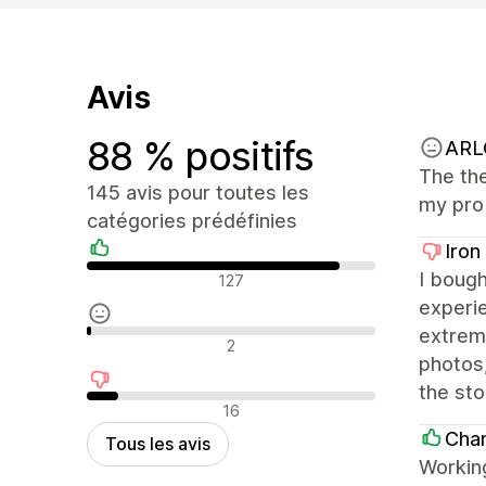
Avis
88 % positifs
ARL
The the
145 avis pour toutes les
my prob
catégories prédéfinies
Iron
Avis positifs
I boug
127
experie
extrem
Avis neutres
2
photos
the sto
Avis négatifs
16
Cha
Tous les avis
Workin