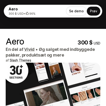
Aero
Se demo
Prøv
300 $ USD
•
96%
Aero
300 $
USD
En del af
Vivid
•
Øg salget med indbyggede
pakker, produktsæt og mere
af
Slash Themes