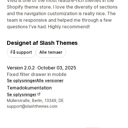
Vivid is one of the most feature-rich themes in the
Shopify theme store. I love the diversity of sections
and the navigation customization is really nice. The
team is responsive and helped me through a few
questions I've had. Highly recommend!
Designet af Slash Themes
Få support
Alle temaer
Version 2.0.2
•
October 03, 2025
Fixed filter drawer in mobile
Se oplysninger
Alle versioner
Temadokumentation
Se oplysninger
Se kontaktoplysninger
Müllerstraße, Berlin, 13349, DE
support@slashthemes.com