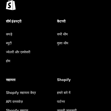
शीर्ष इंडस्ट्री
कैटगरी
कपड़े
सभी थीम
ब्यूटी
मुफ़्त थीम
ज्वेलरी और एक्सेसरी
होम
सहायता
Shopify
Shopify सहायता केंद्र
हमारे बारे में
API दस्तावेज़
पार्टनर
Shopify समुदाय
कानूनी जानकारी