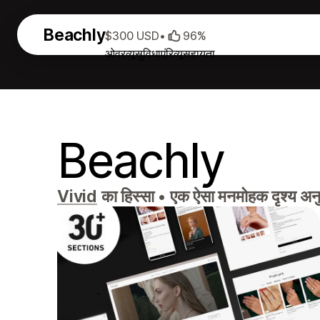
Beachly
$300 USD
•
96%
ओवरव्यू
सुविधाएं
रिव्यू
सहायता
Beachly
Vivid
का हिस्सा
•
एक ऐसा मनमोहक दृश्य अनु