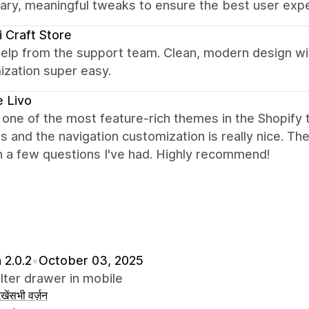
ary, meaningful tweaks to ensure the best user exp
 Craft Store
elp from the support team. Clean, modern design wi
ization super easy.
 Livo
s one of the most feature-rich themes in the Shopify t
s and the navigation customization is really nice. T
h a few questions I've had. Highly recommend!
 2.0.2
•
October 03, 2025
ilter drawer in mobile
खें
सभी वर्ज़न