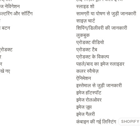
ेज नेविगेशन
स्लाइड शो
िल्टरिंग और सॉर्टिंग
सामग्री या पोषण से जुड़ी जानकारी
ज
साइज़ चार्ट
प बटन
शिपिंग/डिलीवरी की जानकारी
लुकबुक
प्रोडक्ट वीडियो
्रोडक्ट
प्रोडक्ट टैब
र
प्रोडक्ट के विकल्प
टर
पहले/बाद का इमेज स्लाइडर
देखे गए
कलर स्वैचेज़
ऐनिमेशन
इस्तेमाल से जुड़ी जानकारी
इमेज हॉटस्पॉट
इमेज रोलओवर
इमेज ज़ूम
इमेज गैलरी
कंबाइन की गई लिस्टिंग
SHOPIFY