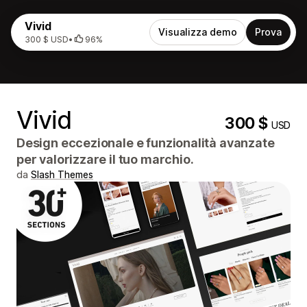
Vivid
Visualizza demo
Prova
300 $ USD
•
96%
Vivid
300 $
USD
Design eccezionale e funzionalità avanzate
per valorizzare il tuo marchio.
da
Slash Themes