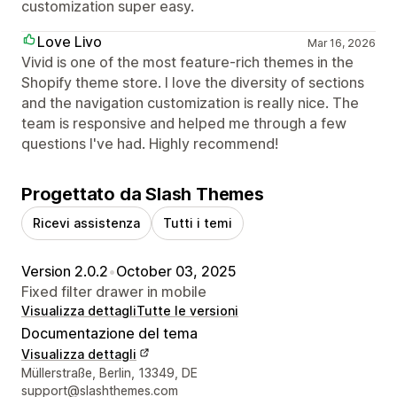
customization super easy.
Love Livo
Mar 16, 2026
Vivid is one of the most feature-rich themes in the
Shopify theme store. I love the diversity of sections
and the navigation customization is really nice. The
team is responsive and helped me through a few
questions I've had. Highly recommend!
Progettato da Slash Themes
Ricevi assistenza
Tutti i temi
Version 2.0.2
•
October 03, 2025
Fixed filter drawer in mobile
Visualizza dettagli
Tutte le versioni
Documentazione del tema
Visualizza dettagli
Recapiti del designer
Müllerstraße, Berlin, 13349, DE
support@slashthemes.com