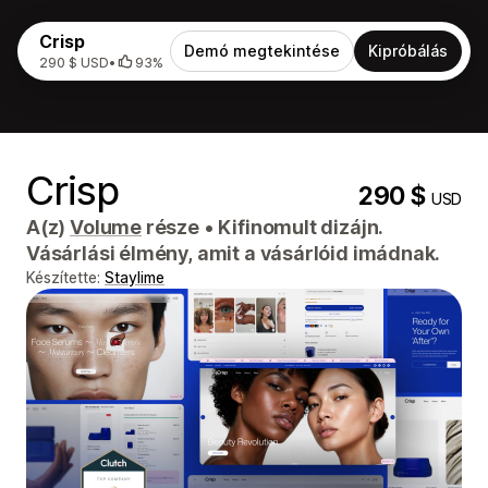
Crisp
Demó megtekintése
Kipróbálás
290 $ USD
•
93%
Crisp
290 $
USD
A(z)
Volume
része
•
Kifinomult dizájn.
Vásárlási élmény, amit a vásárlóid imádnak.
Készítette:
Staylime