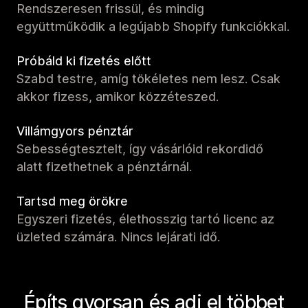
Rendszeresen frissül, és mindig
együttműködik a legújabb Shopify funkciókkal.
Próbáld ki fizetés előtt
Szabd testre, amíg tökéletes nem lesz. Csak
akkor fizess, amikor közzéteszed.
Villámgyors pénztár
Sebességtesztelt, így vásárlóid rekordidő
alatt fizethetnek a pénztárnál.
Tartsd meg örökre
Egyszeri fizetés, élethosszig tartó licenc az
üzleted számára. Nincs lejárati idő.
Építs gyorsan és adj el többet