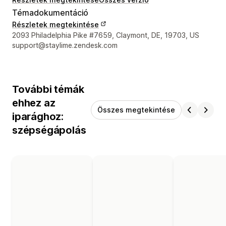
Témadokumentáció
Részletek megtekintése
Dizájner kapcsolattartási adatai
2093 Philadelphia Pike #7659, Claymont, DE, 19703, US
support@staylime.zendesk.com
További témák
ehhez az
Összes megtekintése
iparághoz:
szépségápolás