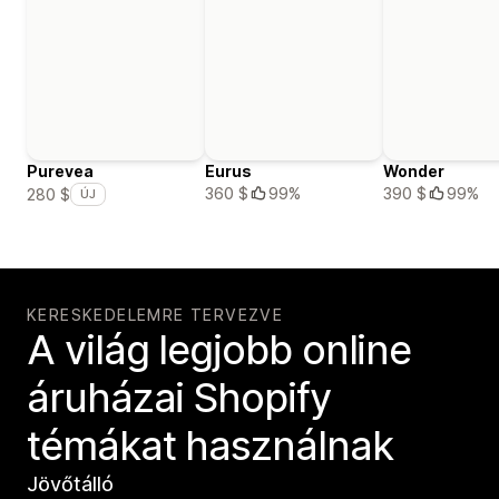
Purevea
Eurus
Wonder
360 $
99%
390 $
99%
280 $
ÚJ
KERESKEDELEMRE TERVEZVE
A világ legjobb online
áruházai Shopify
témákat használnak
Jövőtálló