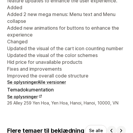
feature updates to enhance the user experience.
Added
Added 2 new mega menus: Menu text and Menu
collapse
Added new animations for buttons to enhance the
experience
Changed
Updated the visual of the cart icon counting number
Updated the visual of the color schemes
Hid price for unavailable products
Fixes and improvements
Improved the overall code structure
Se oplysninger
Alle versioner
Temadokumentation
Se oplysninger
Se kontaktoplysninger
26 Alley 259 Yen Hoa, Yen Hoa, Hanoi, Hanoi, 10000, VN
Flere temaer til beklædning
Se alle