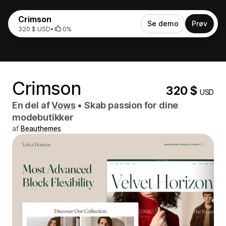
Crimson
Se demo
Prøv
320 $ USD
•
0%
Crimson
320 $
USD
En del af
Vows
•
Skab passion for dine
modebutikker
af
Beauthemes