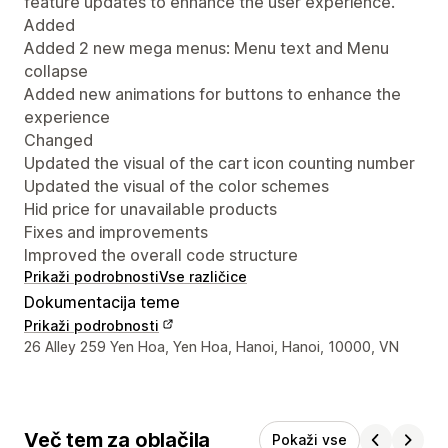
feature updates to enhance the user experience.
Added
Added 2 new mega menus: Menu text and Menu
collapse
Added new animations for buttons to enhance the
experience
Changed
Updated the visual of the cart icon counting number
Updated the visual of the color schemes
Hid price for unavailable products
Fixes and improvements
Improved the overall code structure
Prikaži podrobnosti
Vse različice
Dokumentacija teme
Prikaži podrobnosti
Podatki za stik z oblikovalcem
26 Alley 259 Yen Hoa, Yen Hoa, Hanoi, Hanoi, 10000, VN
Več tem za oblačila
Pokaži vse