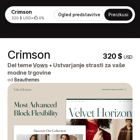
Crimson
Ogled predstavitve
Preizkusi
320 $ USD
•
0%
Crimson
320 $
USD
Del teme
Vows
•
Ustvarjanje strasti za vaše
modne trgovine
od
Beauthemes