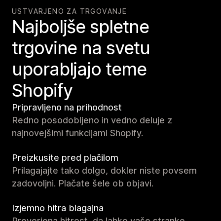
USTVARJENO ZA TRGOVANJE
Najboljše spletne
trgovine na svetu
uporabljajo teme
Shopify
Pripravljeno na prihodnost
Redno posodobljeno in vedno deluje z
najnovejšimi funkcijami Shopify.
Preizkusite pred plačilom
Prilagajajte tako dolgo, dokler niste povsem
zadovoljni. Plačate šele ob objavi.
Izjemno hitra blagajna
Preverjena hitrost, da lahko vaše stranke