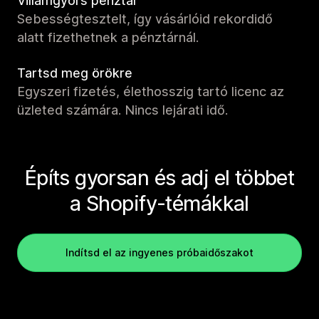
Villámgyors pénztár
Sebességtesztelt, így vásárlóid rekordidő
alatt fizethetnek a pénztárnál.
Tartsd meg örökre
Egyszeri fizetés, élethosszig tartó licenc az
üzleted számára. Nincs lejárati idő.
Építs gyorsan és adj el többet
a Shopify-témákkal
Indítsd el az ingyenes próbaidőszakot