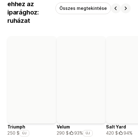
ehhez az
Összes megtekintése
iparághoz:
ruházat
Triumph
Velum
Salt Yard
420 $
94%
250 $
290 $
93%
ÚJ
ÚJ