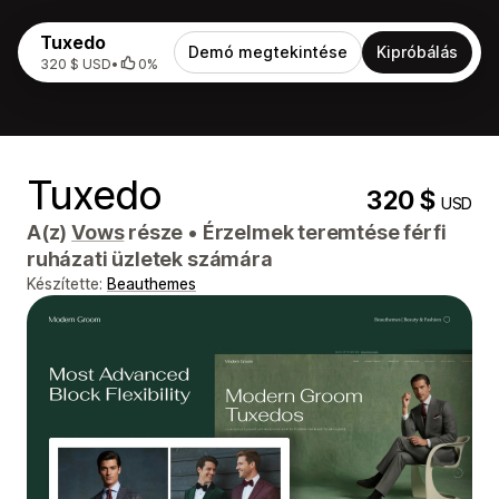
Tuxedo
Demó megtekintése
Kipróbálás
320 $ USD
•
0%
Tuxedo
320 $
USD
A(z)
Vows
része
•
Érzelmek teremtése férfi
ruházati üzletek számára
Készítette:
Beauthemes