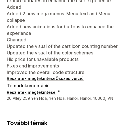
feature updates to enhance the user experience.
Added
Added 2 new mega menus: Menu text and Menu
collapse
Added new animations for buttons to enhance the
experience
Changed
Updated the visual of the cart icon counting number
Updated the visual of the color schemes
Hid price for unavailable products
Fixes and improvements
Improved the overall code structure
Részletek megtekintése
Összes verzió
Témadokumentáció
Részletek megtekintése
Dizájner kapcsolattartási adatai
26 Alley 259 Yen Hoa, Yen Hoa, Hanoi, Hanoi, 10000, VN
További témák