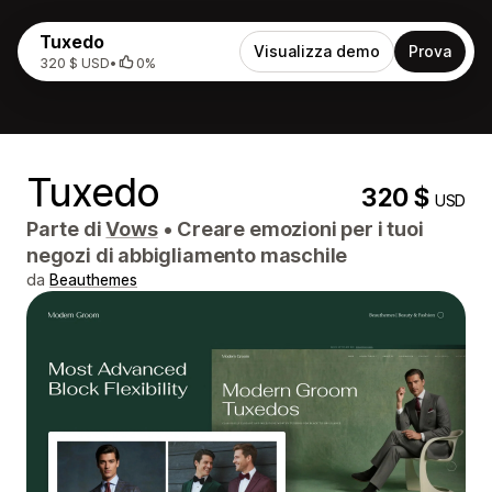
Tuxedo
Visualizza demo
Prova
320 $ USD
•
0%
Tuxedo
320 $
USD
Parte di
Vows
•
Creare emozioni per i tuoi
negozi di abbigliamento maschile
da
Beauthemes