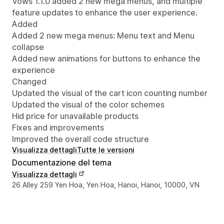
Vows 1.1.0 added 2 new mega menus, and multiple
feature updates to enhance the user experience.
Added
Added 2 new mega menus: Menu text and Menu
collapse
Added new animations for buttons to enhance the
experience
Changed
Updated the visual of the cart icon counting number
Updated the visual of the color schemes
Hid price for unavailable products
Fixes and improvements
Improved the overall code structure
Visualizza dettagli
Tutte le versioni
Documentazione del tema
Visualizza dettagli
Recapiti del designer
26 Alley 259 Yen Hoa, Yen Hoa, Hanoi, Hanoi, 10000, VN