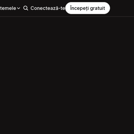
i temele
Conectează-te
Începeți gratuit