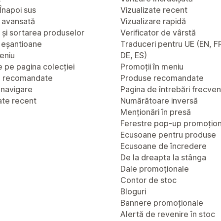
Înapoi sus
Vizualizate recent
 avansată
Vizualizare rapidă
a și sortarea produselor
Verificator de vârstă
u eșantioane
Traduceri pentru UE (EN, FR
eniu
DE, ES)
 pe pagina colecției
Promoții în meniu
e recomandate
Produse recomandate
 navigare
Pagina de întrebări frecve
ate recent
Numărătoare inversă
Menționări în presă
Ferestre pop-up promoțio
Ecusoane pentru produse
Ecusoane de încredere
De la dreapta la stânga
Dale promoționale
Contor de stoc
Bloguri
Bannere promoționale
Alertă de revenire în stoc