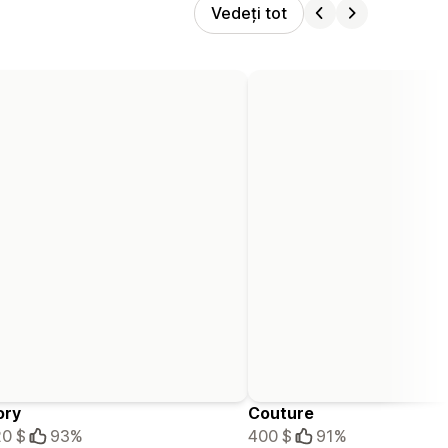
Vedeți tot
ory
Couture
0 $
93%
400 $
91%