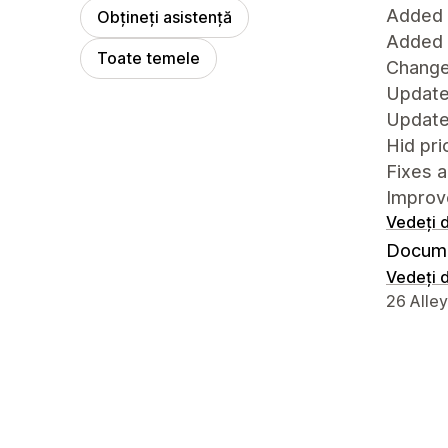
Added 
Obțineți asistență
Added 
Toate temele
Chang
Updated
Update
Hid pri
Fixes 
Improve
Vedeți d
Docume
Vedeți d
Detaliile
26 Alle