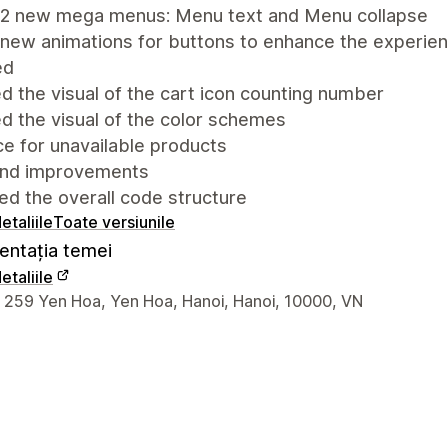
2 new mega menus: Menu text and Menu collapse
new animations for buttons to enhance the experie
ed
 the visual of the cart icon counting number
d the visual of the color schemes
ce for unavailable products
and improvements
d the overall code structure
etaliile
Toate versiunile
ntația temei
etaliile
 de contact ale designerului
y 259 Yen Hoa, Yen Hoa, Hanoi, Hanoi, 10000, VN