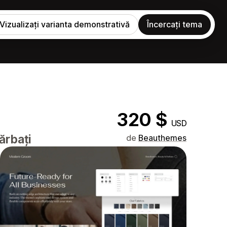
Vizualizați varianta demonstrativă
Încercați tema
320 $
USD
ărbați
de
Beauthemes