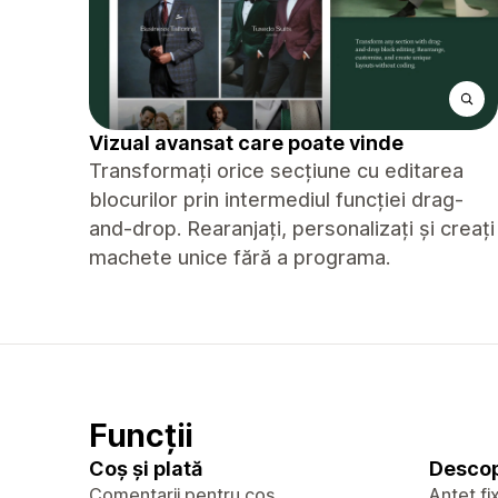
Vizual avansat care poate vinde
Transformați orice secțiune cu editarea
blocurilor prin intermediul funcției drag-
and-drop. Rearanjați, personalizați și creați
machete unice fără a programa.
Funcții
Coș și plată
Descop
Comentarii pentru coș
Antet fi