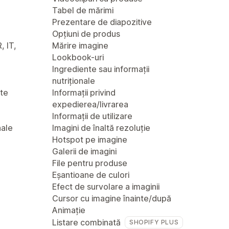
Tabel de mărimi
Prezentare de diapozitive
Opțiuni de produs
, IT,
Mărire imagine
Lookbook-uri
Ingrediente sau informații
nutriționale
nte
Informații privind
expedierea/livrarea
Informații de utilizare
nale
Imagini de înaltă rezoluție
Hotspot pe imagine
Galerii de imagini
File pentru produse
Eșantioane de culori
Efect de survolare a imaginii
Cursor cu imagine înainte/după
Animație
Listare combinată
SHOPIFY PLUS