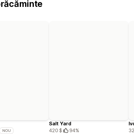
brăcăminte
Salt Yard
Iv
420 $
94%
32
NOU