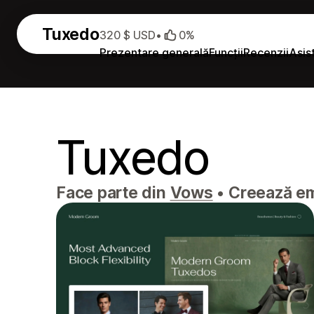
Tuxedo
320 $ USD
•
0%
Prezentare generală
Funcții
Recenzii
Asis
Tuxedo
Face parte din
Vows
•
Creează emo