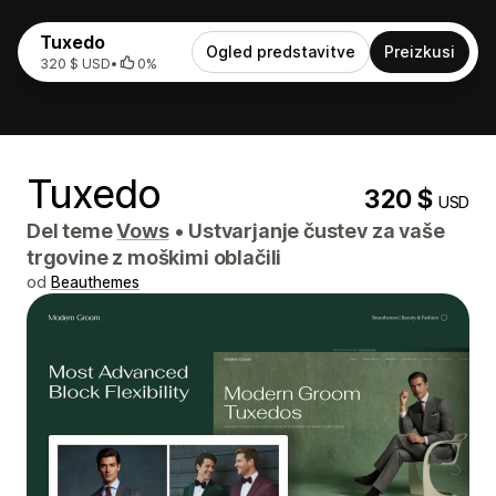
Tuxedo
Ogled predstavitve
Preizkusi
320 $ USD
•
0%
Tuxedo
320 $
USD
Del teme
Vows
•
Ustvarjanje čustev za vaše
trgovine z moškimi oblačili
od
Beauthemes