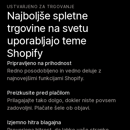
USTVARJENO ZA TRGOVANJE
Najboljše spletne
trgovine na svetu
uporabljajo teme
Shopify
Pripravljeno na prihodnost
Redno posodobljeno in vedno deluje z
najnovejšimi funkcijami Shopify.
Preizkusite pred plačilom
Prilagajajte tako dolgo, dokler niste povsem
zadovoljni. Plačate šele ob objavi.
Izjemno hitra blagajna
Preverjena hitrost, da lahko vaše stranke