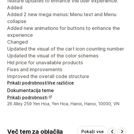
feature updates to enhance the user experience.
Added
Added 2 new mega menus: Menu text and Menu
collapse
Added new animations for buttons to enhance the
experience
Changed
Updated the visual of the cart icon counting number
Updated the visual of the color schemes
Hid price for unavailable products
Fixes and improvements
Improved the overall code structure
Prikaži podrobnosti
Vse različice
Dokumentacija teme
Prikaži podrobnosti
Podatki za stik z oblikovalcem
26 Alley 259 Yen Hoa, Yen Hoa, Hanoi, Hanoi, 10000, VN
Več tem za oblačila
Pokaži vse