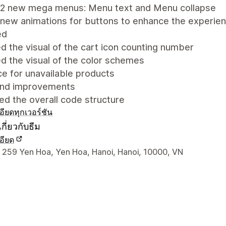
2 new mega menus: Menu text and Menu collapse
new animations for buttons to enhance the experie
ed
 the visual of the cart icon counting number
d the visual of the color schemes
ce for unavailable products
and improvements
d the overall code structure
อียด
ทุกเวอร์ชัน
กี่ยวกับธีม
อียด
ยดการติดต่อผู้ออกแบบ
y 259 Yen Hoa, Yen Hoa, Hanoi, Hanoi, 10000, VN