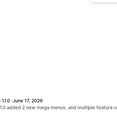
1.1.0
•
June 17, 2026
.1.0 added 2 new mega menus, and multiple feature u