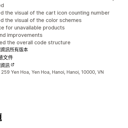
ed
 the visual of the cart icon counting number
d the visual of the color schemes
ce for unavailable products
and improvements
d the overall code structure
細資訊
所有版本
題文件
細資訊
聯絡詳細資訊
y 259 Yen Hoa, Yen Hoa, Hanoi, Hanoi, 10000, VN
題