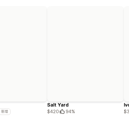
Salt Yard
Iv
$420
94%
$
新增