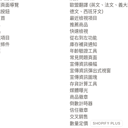
列頁面導覽
歐盟翻譯 (英文、法文、義
端按鈕
德文、西班牙文)
頁首
最近檢視項目
單
推薦商品
品
快速檢視
視項目
從右到左功能
選條件
庫存補貨通知
徑
年齡驗證工具
常見問題頁面
宣傳資訊橫幅
宣傳資訊彈出式視窗
宣傳資訊圖塊
存貨計算工具
媒體曝光
商品徽章
倒數計時器
信任徽章
交叉銷售
數量定價
SHOPIFY PLUS