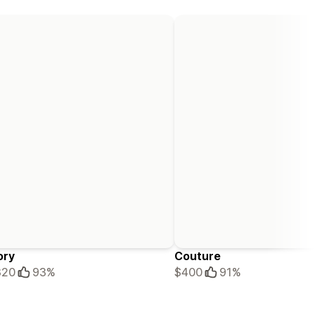
ory
Couture
320
93%
$400
91%