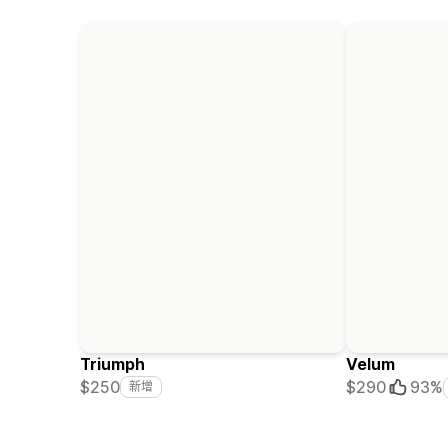
Triumph
Velum
$250
$290
93%
新增