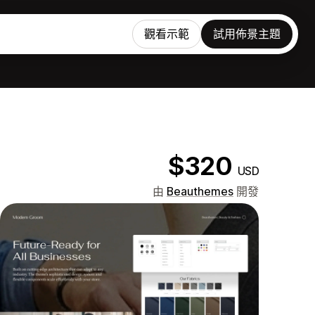
觀看示範
試用佈景主題
$320
USD
由
Beauthemes
開發