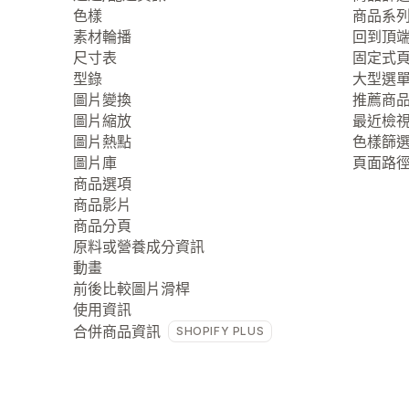
色樣
商品系
素材輪播
回到頂
尺寸表
固定式
型錄
大型選
圖片變換
推薦商
圖片縮放
最近檢
圖片熱點
色樣篩
圖片庫
頁面路
商品選項
商品影片
商品分頁
原料或營養成分資訊
動畫
前後比較圖片滑桿
使用資訊
合併商品資訊
SHOPIFY PLUS