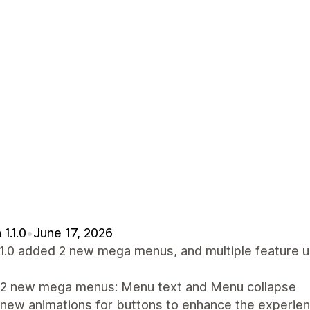
1.1.0
•
June 17, 2026
.1.0 added 2 new mega menus, and multiple feature u
2 new mega menus: Menu text and Menu collapse
new animations for buttons to enhance the experie