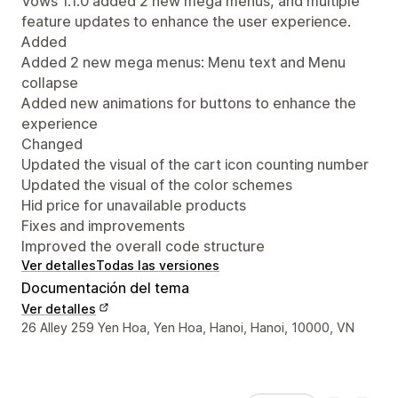
Vows 1.1.0 added 2 new mega menus, and multiple
feature updates to enhance the user experience.
Added
Added 2 new mega menus: Menu text and Menu
collapse
Added new animations for buttons to enhance the
experience
Changed
Updated the visual of the cart icon counting number
Updated the visual of the color schemes
Hid price for unavailable products
Fixes and improvements
Improved the overall code structure
Ver detalles
Todas las versiones
Documentación del tema
Ver detalles
Detalles de contacto del diseñador
26 Alley 259 Yen Hoa, Yen Hoa, Hanoi, Hanoi, 10000, VN