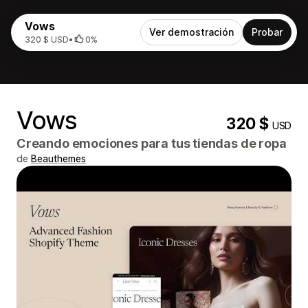
Vows
Ver demostración
Probar
320 $ USD
•
0%
Vows
320 $
USD
Creando emociones para tus tiendas de ropa
de
Beauthemes