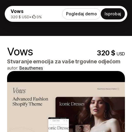
Vows
Pogledaj demo
Isprobaj
320 $ USD
•
0%
Vows
320 $
USD
Stvaranje emocija za vaše trgovine odjećom
autor:
Beauthemes