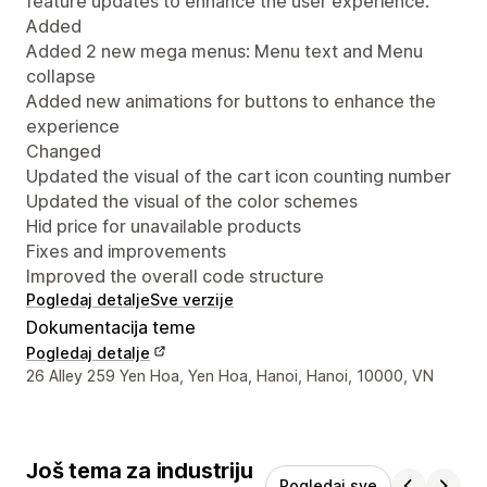
feature updates to enhance the user experience.
Added
Added 2 new mega menus: Menu text and Menu
collapse
Added new animations for buttons to enhance the
experience
Changed
Updated the visual of the cart icon counting number
Updated the visual of the color schemes
Hid price for unavailable products
Fixes and improvements
Improved the overall code structure
Pogledaj detalje
Sve verzije
Dokumentacija teme
Pogledaj detalje
Podaci za kontakt dizajnera
26 Alley 259 Yen Hoa, Yen Hoa, Hanoi, Hanoi, 10000, VN
Još tema za industriju
Pogledaj sve