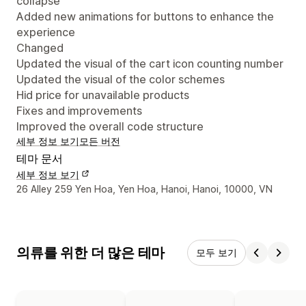
collapse
Added new animations for buttons to enhance the
experience
Changed
Updated the visual of the cart icon counting number
Updated the visual of the color schemes
Hid price for unavailable products
Fixes and improvements
Improved the overall code structure
세부 정보 보기
모든 버전
테마 문서
세부 정보 보기
디자이너 연락처 세부 정보
26 Alley 259 Yen Hoa, Yen Hoa, Hanoi, Hanoi, 10000, VN
의류를 위한 더 많은 테마
모두 보기