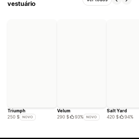
vestuário
Triumph
Velum
Salt Yard
420 $
94%
250 $
290 $
93%
NOVO
NOVO