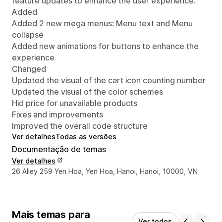
feature updates to enhance the user experience.
Added
Added 2 new mega menus: Menu text and Menu
collapse
Added new animations for buttons to enhance the
experience
Changed
Updated the visual of the cart icon counting number
Updated the visual of the color schemes
Hid price for unavailable products
Fixes and improvements
Improved the overall code structure
Ver detalhes
Todas as versões
Documentação de temas
Ver detalhes
Detalhes de contacto do designer
26 Alley 259 Yen Hoa, Yen Hoa, Hanoi, Hanoi, 10000, VN
Mais temas para
Ver todos