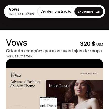
Vows
Ver demonstração
Experimentar
320 $ USD
•
0%
Vows
320 $
USD
Criando emoções para as suas lojas de roupa
por
Beauthemes