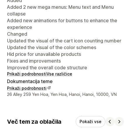
Added
Added 2 new mega menus: Menu text and Menu
collapse
Added new animations for buttons to enhance the
experience
Changed
Updated the visual of the cart icon counting number
Updated the visual of the color schemes
Hid price for unavailable products
Fixes and improvements
Improved the overall code structure
Prikaži podrobnosti
Vse različice
Dokumentacija teme
Prikaži podrobnosti
Podatki za stik z oblikovalcem
26 Alley 259 Yen Hoa, Yen Hoa, Hanoi, Hanoi, 10000, VN
Več tem za oblačila
Pokaži vse