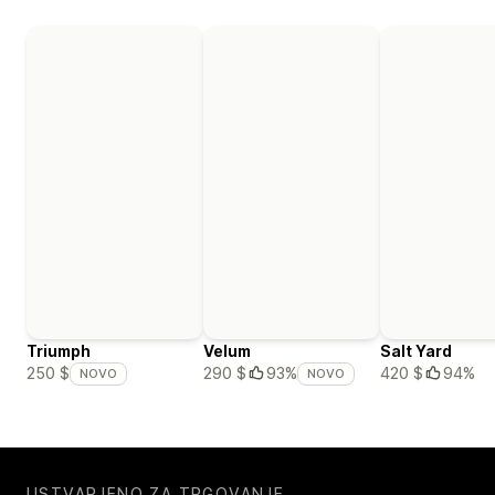
Triumph
Velum
Salt Yard
420 $
94%
250 $
290 $
93%
NOVO
NOVO
USTVARJENO ZA TRGOVANJE