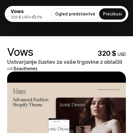
Vows
Ogled predstavitve
Preizkusi
320 $ USD
•
0%
Vows
320 $
USD
Ustvarjanje čustev za vaše trgovine z oblačili
od
Beauthemes