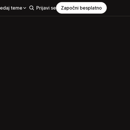
ledaj teme
Prijavi se
Započni besplatno