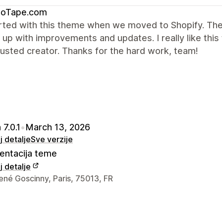
hoTape.com
rted with this theme when we moved to Shopify. The 
up with improvements and updates. I really like thi
rusted creator. Thanks for the hard work, team!
 7.0.1
•
March 13, 2026
 detalje
Sve verzije
ntacija teme
 detalje
a kontakt dizajnera
ené Goscinny, Paris, 75013, FR