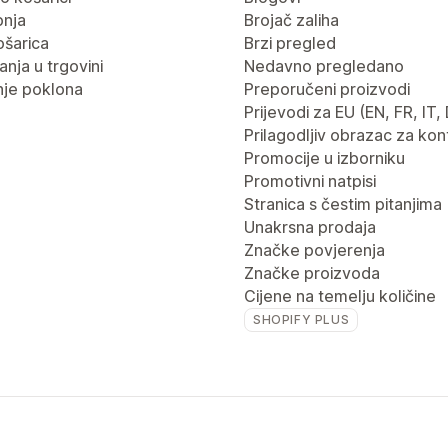
pnja
Brojač zaliha
ošarica
Brzi pregled
nja u trgovini
Nedavno pregledano
je poklona
Preporučeni proizvodi
Prijevodi za EU (EN, FR, IT,
Prilagodljiv obrazac za kon
Promocije u izborniku
Promotivni natpisi
Stranica s čestim pitanjima
Unakrsna prodaja
Značke povjerenja
Značke proizvoda
Cijene na temelju količine
SHOPIFY PLUS