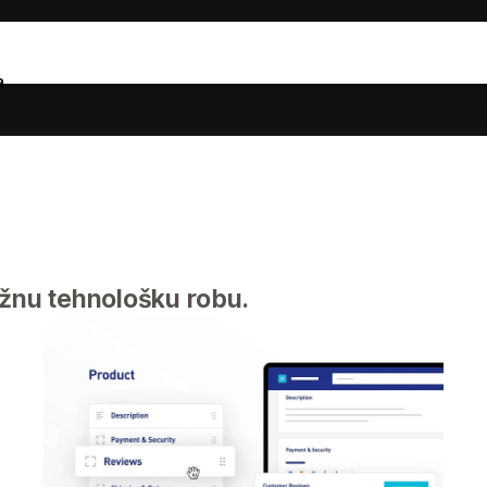
a
ažnu tehnološku robu.