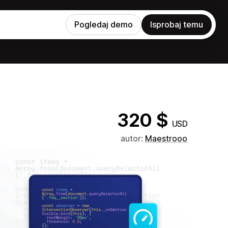
Pogledaj demo
Isprobaj temu
320 $
USD
autor:
Maestrooo