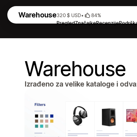
Warehouse
320 $ USD
•
84%
Pregled
Značajke
Recenzije
Podršk
Warehouse
Izrađeno za velike kataloge i odv