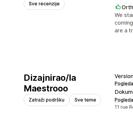
Sve recenzije
Ort
We sta
coming 
are a t
Dizajnirao/la
Version
Pogledaj
Maestrooo
Dokume
Zatraži podršku
Sve teme
Pogledaj
Podaci z
11 rue R