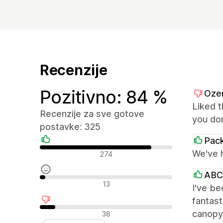
Recenzije
Pozitivno: 84 %
Oze
Liked t
Recenzije za sve gotove
you don
postavke: 325
Pack
Pozitivne recenzije
We've h
274
ABC
Neutralne recenzije
13
I've be
fantast
Negativne recenzije
canopy 
38