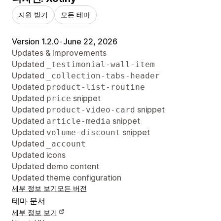
지원 받기
모든 테마
Version 1.2.0
•
June 22, 2026
Updates & Improvements
Updated
_testimonial-wall-item
Updated
_collection-tabs-header
Updated
product-list-routine
Updated
snippet
price
Updated
snippet
product-video-card
Updated
snippet
article-media
Updated
snippet
volume-discount
Updated
_account
Updated icons
Updated demo content
Updated theme configuration
세부 정보 보기
모든 버전
테마 문서
세부 정보 보기