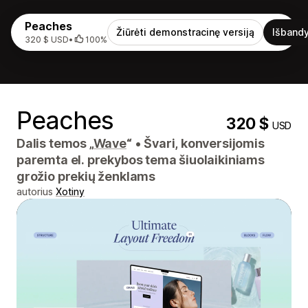
Peaches
Žiūrėti demonstracinę versiją
Išbandy
320 $ USD
•
100%
Peaches
320 $
USD
Dalis temos „
Wave
“
•
Švari, konversijomis
paremta el. prekybos tema šiuolaikiniams
grožio prekių ženklams
autorius
Xotiny