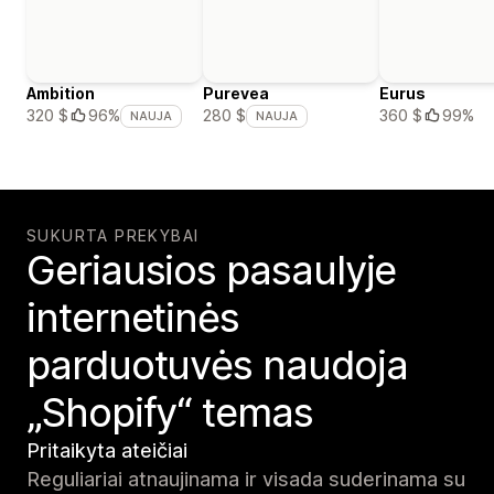
Ambition
Purevea
Eurus
360 $
99%
320 $
96%
280 $
NAUJA
NAUJA
SUKURTA PREKYBAI
Geriausios pasaulyje
internetinės
parduotuvės naudoja
„Shopify“ temas
Pritaikyta ateičiai
Reguliariai atnaujinama ir visada suderinama su