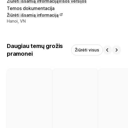
Žiūrėti išsamią informaciją
Visos versijos
Temos dokumentacija
Žiūrėti išsamią informaciją
Kūrėjo kontaktiniai duomenys
Hanoi, VN
Daugiau temų grožis
Žiūrėti visus
pramonei