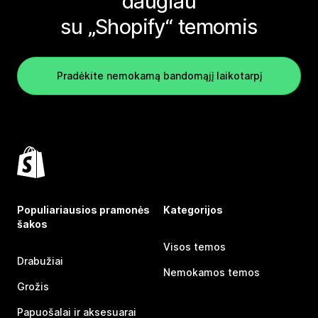
daugiau
su „Shopify“ temomis
Pradėkite nemokamą bandomąjį laikotarpį
Populiariausios pramonės
Kategorijos
šakos
Visos temos
Drabužiai
Nemokamos temos
Grožis
Papuošalai ir aksesuarai