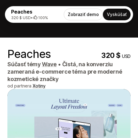
Peaches
Zobraziť demo
Vyskúšať
320 $ USD
•
100%
Peaches
320 $
USD
Súčasť témy
Wave
•
Čistá, na konverziu
zameraná e-commerce téma pre moderné
kozmetické značky
od partnera
Xotiny