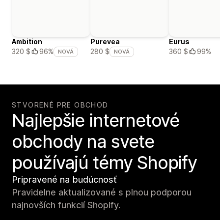
Ambition
Purevea
Eurus
360 $
99%
320 $
96%
280 $
NOVÁ
NOVÁ
STVORENÉ PRE OBCHOD
Najlepšie internetové
obchody na svete
používajú témy Shopify
Pripravené na budúcnosť
Pravidelne aktualizované s plnou podporou
najnovších funkcií Shopify.