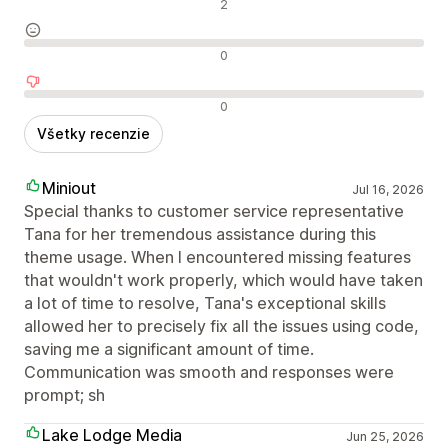
Pozitívne recenzie
2
Neutrálne recenzie
0
Negatívne recenzie
0
Všetky recenzie
Miniout
Jul 16, 2026
Special thanks to customer service representative
Tana for her tremendous assistance during this
theme usage. When I encountered missing features
that wouldn't work properly, which would have taken
a lot of time to resolve, Tana's exceptional skills
allowed her to precisely fix all the issues using code,
saving me a significant amount of time.
Communication was smooth and responses were
prompt; sh
Lake Lodge Media
Jun 25, 2026