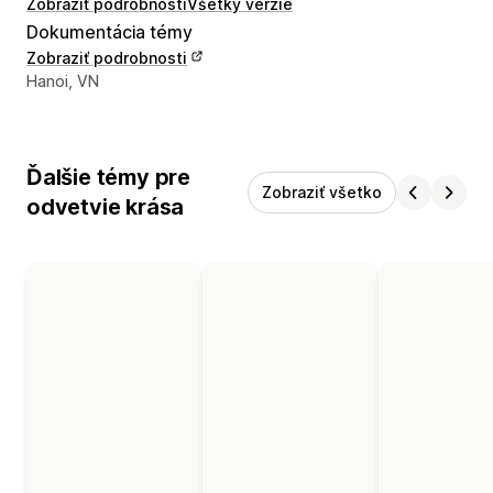
Zobraziť podrobnosti
Všetky verzie
Dokumentácia témy
Zobraziť podrobnosti
Kontaktné údaje vývojára
Hanoi, VN
Ďalšie témy pre
Zobraziť všetko
odvetvie krása