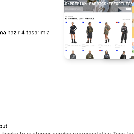
ma hazır 4 tasarımla
out
 thanks to customer service representative Tana for