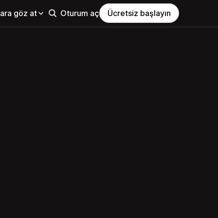
ara göz at
Oturum aç
Ücretsiz başlayın