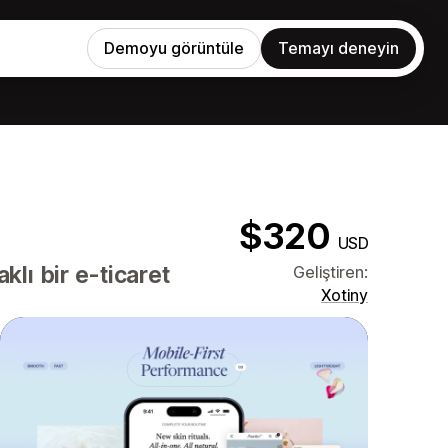
Demoyu görüntüle
Temayı deneyin
$320
USD
lı bir e-ticaret
Geliştiren:
Xotiny