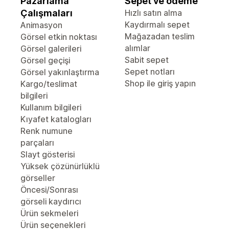
Pazarlama
Sepet ve ödeme
Çalışmaları
Hızlı satın alma
Kaydırmalı sepet
Animasyon
Mağazadan teslim
Görsel etkin noktası
alımlar
Görsel galerileri
Sabit sepet
Görsel geçişi
Sepet notları
Görsel yakınlaştırma
Shop ile giriş yapın
Kargo/teslimat
bilgileri
Kullanım bilgileri
Kıyafet katalogları
Renk numune
parçaları
Slayt gösterisi
Yüksek çözünürlüklü
görseller
Öncesi/Sonrası
görseli kaydırıcı
Ürün sekmeleri
Ürün seçenekleri