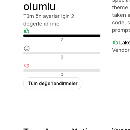
olumlu
theme 
taken a
Tüm ön ayarlar için 2
code, 
değerlendirme
prompt
Olumlu değerlendirmeler
2
Lak
Vendor
Nötr değerlendirmeler
0
Olumsuz değerlendirmeler
0
Tüm değerlendirmeler