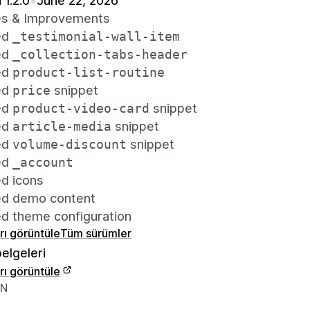
 1.2.0
•
June 22, 2026
s & Improvements
ed
_testimonial-wall-item
ed
_collection-tabs-header
ed
product-list-routine
ed
price
snippet
ed
product-video-card
snippet
ed
article-media
snippet
ed
volume-discount
snippet
ed
_account
d icons
d demo content
d theme configuration
arı görüntüle
Tüm sürümler
elgeleri
arı görüntüle
iletişim bilgileri
VN