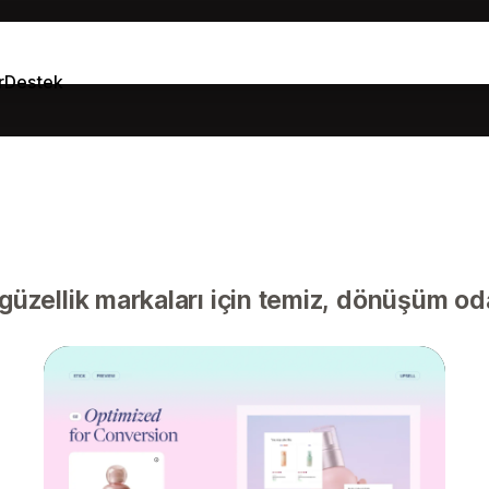
r
Destek
zellik markaları için temiz, dönüşüm odak