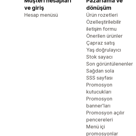
Müşteri hesapları
Pazarlama ve
ve giriş
dönüşüm
Hesap menüsü
Ürün rozetleri
Özelleştirilebilir
iletişim formu
Önerilen ürünler
Çapraz satış
Yaş doğrulayıcı
Stok sayacı
Son görüntülenenler
Sağdan sola
SSS sayfası
Promosyon
kutucukları
Promosyon
banner'ları
Promosyon açılır
pencereleri
Menü içi
promosyonlar