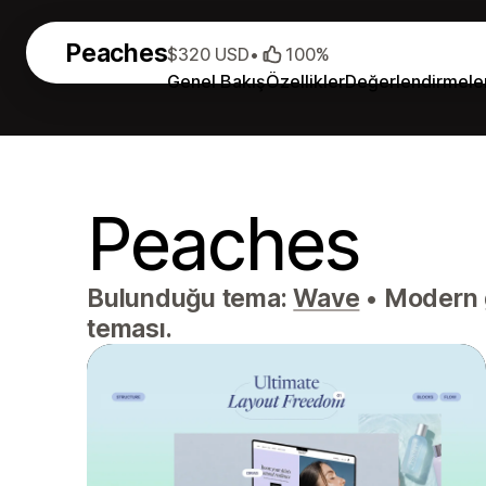
Peaches
$320 USD
•
100%
Genel Bakış
Özellikler
Değerlendirmele
Peaches
Bulunduğu tema:
Wave
•
Modern gü
teması.