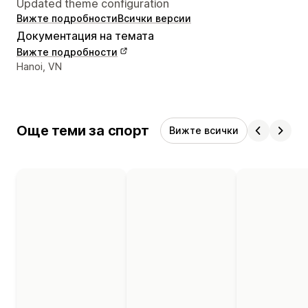
Updated theme configuration
Вижте подробности
Всички версии
Документация на темата
Вижте подробности
Данни за връзка с дизайнера
Hanoi, VN
Още теми за спорт
Вижте всички