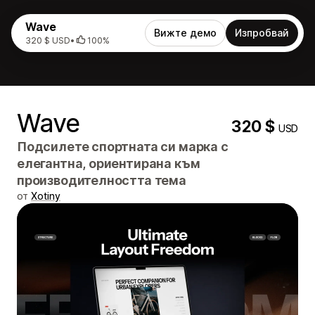
Wave
Вижте демо
Изпробвай
320 $ USD
•
100%
Wave
320 $
USD
Подсилете спортната си марка с
елегантна, ориентирана към
производителността тема
от
Xotiny