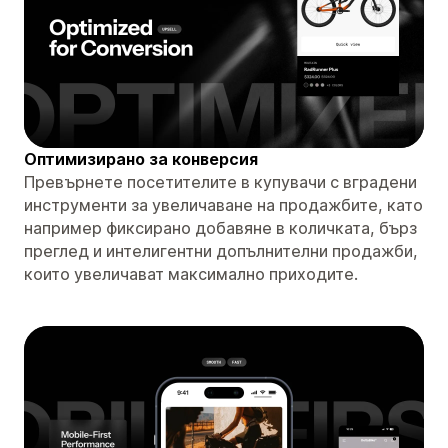
Оптимизирано за конверсия
Превърнете посетителите в купувачи с вградени
инструменти за увеличаване на продажбите, като
например фиксирано добавяне в количката, бърз
преглед и интелигентни допълнителни продажби,
които увеличават максимално приходите.