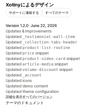
Xotinyによるデザイン
サポートに連絡する
すべてのテーマ
Version 1.2.0
•
June 22, 2026
Updates & Improvements
Updated
_testimonial-wall-item
Updated
_collection-tabs-header
Updated
product-list-routine
Updated
snippet
price
Updated
snippet
product-video-card
Updated
snippet
article-media
Updated
snippet
volume-discount
Updated
_account
Updated icons
Updated demo content
Updated theme configuration
詳細を表示
すべてのバージョン
テーマのドキュメント