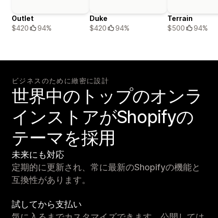
Outlet
Duke
Terrain
$420
94%
$420
94%
$500
94%
ビジネスのために緻密に設計
世界中のトップのオンラ
インストアがShopifyの
テーマを採用
未来にも対応
定期的に更新され、常に最新のShopifyの機能と
互換性があります。
試してから支払い
気に入るまでカスタマイズできます。公開しては