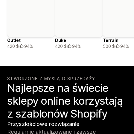
Outlet
Duke
Terrain
420 $
94%
420 $
94%
500 $
94%
STWORZONE Z MYŚLĄ O SPRZEDAŻY
Najlepsze na świecie
sklepy online korzystają
z szablonów Shopify
Przyszłościowe rozwiązanie
Regularnie aktualizowane i zawsze