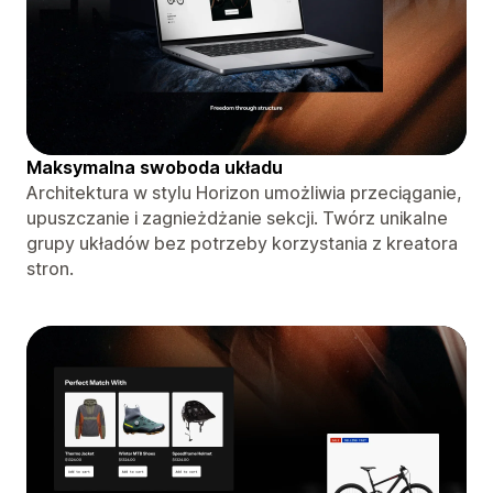
Maksymalna swoboda układu
Architektura w stylu Horizon umożliwia przeciąganie,
upuszczanie i zagnieżdżanie sekcji. Twórz unikalne
grupy układów bez potrzeby korzystania z kreatora
stron.