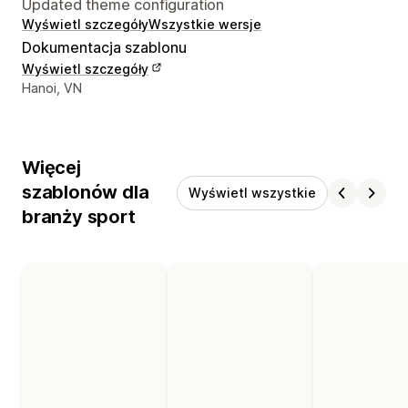
Updated theme configuration
Wyświetl szczegóły
Wszystkie wersje
Dokumentacja szablonu
Wyświetl szczegóły
Dane kontaktowe projektanta
Hanoi, VN
Więcej
szablonów dla
Wyświetl wszystkie
branży sport