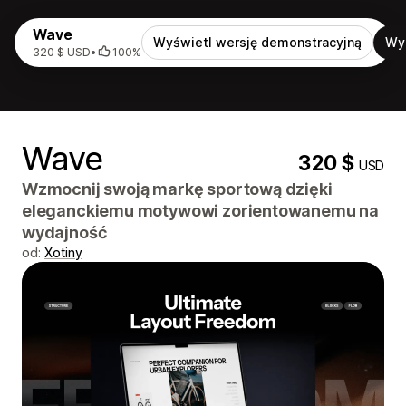
Wave
Wyświetl wersję demonstracyjną
Wy
320 $ USD
•
100%
Wave
320 $
USD
Wzmocnij swoją markę sportową dzięki
eleganckiemu motywowi zorientowanemu na
wydajność
od:
Xotiny