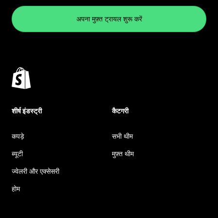
अपना मुफ़्त ट्रायल शुरू करें
शीर्ष इंडस्ट्री
कैटगरी
कपड़े
सभी थीम
ब्यूटी
मुफ़्त थीम
ज्वेलरी और एक्सेसरी
होम