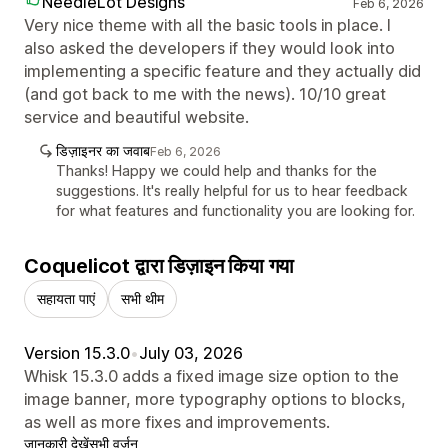
NeedleLot Designs
Feb 6, 2026
Very nice theme with all the basic tools in place. I
also asked the developers if they would look into
implementing a specific feature and they actually did
(and got back to me with the news). 10/10 great
service and beautiful website.
डिज़ाइनर का जवाब
Feb 6, 2026
Thanks! Happy we could help and thanks for the
suggestions. It's really helpful for us to hear feedback
for what features and functionality you are looking for.
Coquelicot द्वारा डिज़ाइन किया गया
सहायता पाएं
सभी थीम
Version 15.3.0
•
July 03, 2026
Whisk 15.3.0 adds a fixed image size option to the
image banner, more typography options to blocks,
as well as more fixes and improvements.
जानकारी देखें
सभी वर्ज़न