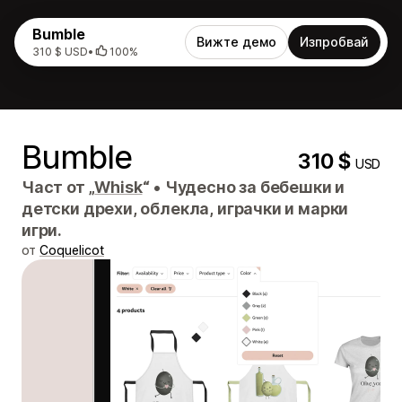
Bumble
Вижте демо
Изпробвай
310 $ USD
•
100%
Bumble
310 $
USD
Част от „
Whisk
“
•
Чудесно за бебешки и
детски дрехи, облекла, играчки и марки
игри.
от
Coquelicot