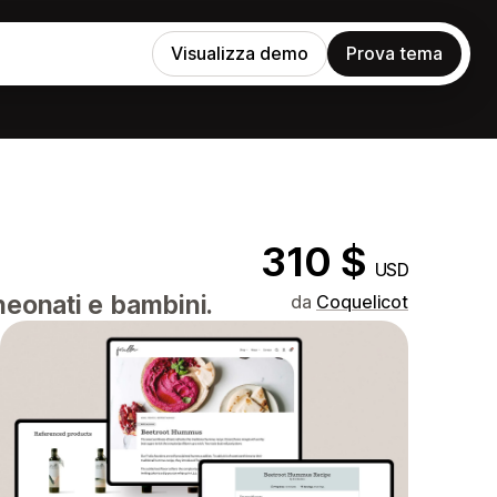
Visualizza demo
Prova tema
310 $
USD
neonati e bambini.
da
Coquelicot