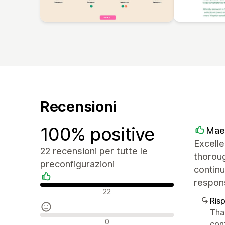
Recensioni
100% positive
Mae
Excelle
22 recensioni per tutte le
thoroug
preconfigurazioni
continu
respon
Recensioni positive
22
Ris
Than
Recensioni neutrali
0
con