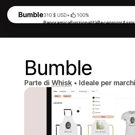
Bumble
310 $ USD
•
100%
Panoramica
Funzionalità
Recensioni
Assis
Bumble
Parte di
Whisk
•
Ideale per marchi 