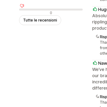
Hug
Recensioni negative
0
Absolut
Tutte le recensioni
ripplin
produc
Ris
Than
from
oth
Naw
We’ve h
our bra
incredi
differe
Ris
Tha