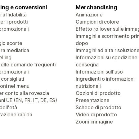
ing e conversioni
Merchandising
 affidabilità
Animazione
r i prodotti
Campioni di colore
promozionali
Effetto rollover sulle immag
Immagini a scorrimento pri
io scorte
dopo
ra mediatica
Immagini ad alta risoluzion
lling
Informazioni su spedizione
delle domande frequenti
consegna
promozionali
Informazioni sull'uso
 consigliati
Ingredienti o informazioni
oni nel menu
nutrizionali
r conto alla rovescia
Opzioni di prodotto
ni UE (EN, FR, IT, DE, ES)
Presentazione
dell'età
Schede di prodotto
zazione rapida
Video di prodotto
Zoom immagine