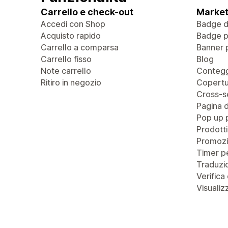
Carrello e check-out
Market
Accedi con Shop
Badge di
Acquisto rapido
Badge pe
Carrello a comparsa
Banner 
Carrello fisso
Blog
Note carrello
Contegg
Ritiro in negozio
Copertu
Cross-se
Pagina 
Pop up 
Prodotti
Promozi
Timer pe
Traduzio
Verifica 
Visualiz