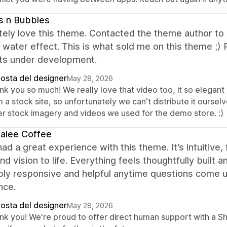
s n Bubbles
ely love this theme. Contacted the theme author to s
g water effect. This is what sold me on this theme ;
ts under development.
posta del designer
May 28, 2026
k you so much! We really love that video too, it so elegant 
 a stock site, so unfortunately we can't distribute it ourselve
er stock imagery and videos we used for the demo store. :)
alee Coffee
ad a great experience with this theme. It’s intuitive, 
nd vision to life. Everything feels thoughtfully built
bly responsive and helpful anytime questions come u
nce.
posta del designer
May 28, 2026
nk you! We're proud to offer direct human support with a S