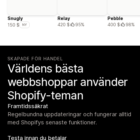
Snugly
Relay
Pebble
420 $
95%
400 $
98%
150 $
NY
SKAPADE FÖR HANDEL
Världens bästa
webbshoppar använder
Shopify-teman
Framtidssäkrat
Regelbundna uppdateringar och fungerar alltid
med Shopifys senaste funktioner.
Testa innan du betalar