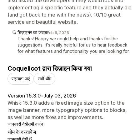
also asked the developers if they would look into
implementing a specific feature and they actually did
(and got back to me with the news). 10/10 great
service and beautiful website.
डिज़ाइनर का जवाब
Feb 6, 2026
Thanks! Happy we could help and thanks for the
suggestions. It's really helpful for us to hear feedback
for what features and functionality you are looking for.
Coquelicot द्वारा डिज़ाइन किया गया
सहायता पाएं
सभी थीम
Version 15.3.0
•
July 03, 2026
Whisk 15.3.0 adds a fixed image size option to the
image banner, more typography options to blocks,
as well as more fixes and improvements.
जानकारी देखें
सभी वर्ज़न
थीम के दस्तावेज़
जानकारी देखें