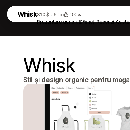
Whisk
310 $ USD
•
100%
Prezentare generală
Funcții
Recenzii
Asiste
Whisk
Stil și design organic pentru maga