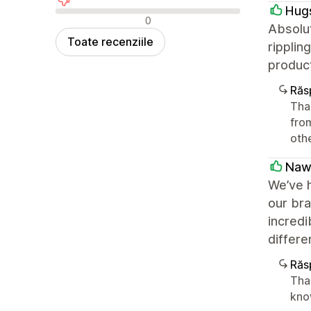
Hug
Recenzii negative
0
Absolut
Toate recenziile
ripplin
produc
Răs
Than
from
oth
Naw
We’ve h
our bra
incredi
differe
Răs
Tha
know