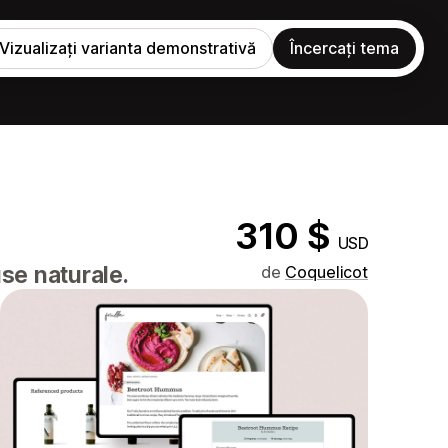
Vizualizați varianta demonstrativă
Încercați tema
310 $
USD
se naturale.
de
Coquelicot