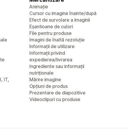
Animație
Cursor cu imagine înainte/după
Efect de survolare a imaginii
Eșantioane de culori
File pentru produse
nale
Imagini de înaltă rezoluție
Informații de utilizare
Informații privind
nte
expedierea/livrarea
Ingrediente sau informații
nutriționale
, IT,
Mărire imagine
Opțiuni de produs
Prezentare de diapozitive
Videoclipuri cu produse