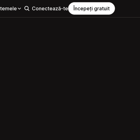
i temele
Conectează-te
Începeți gratuit