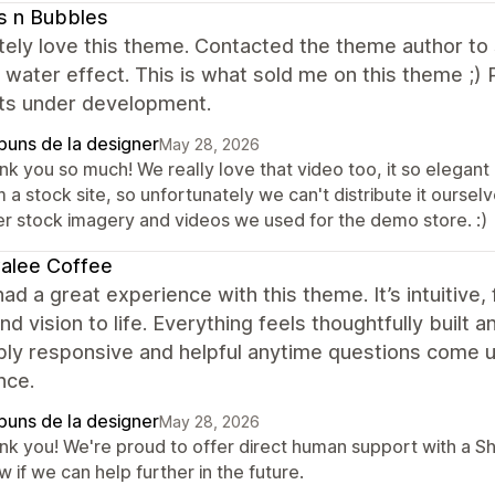
s n Bubbles
ely love this theme. Contacted the theme author to s
g water effect. This is what sold me on this theme ;
ts under development.
puns de la designer
May 28, 2026
k you so much! We really love that video too, it so elegant 
 a stock site, so unfortunately we can't distribute it ourselve
er stock imagery and videos we used for the demo store. :)
alee Coffee
ad a great experience with this theme. It’s intuitive, 
nd vision to life. Everything feels thoughtfully built
bly responsive and helpful anytime questions come u
nce.
puns de la designer
May 28, 2026
nk you! We're proud to offer direct human support with a S
 if we can help further in the future.