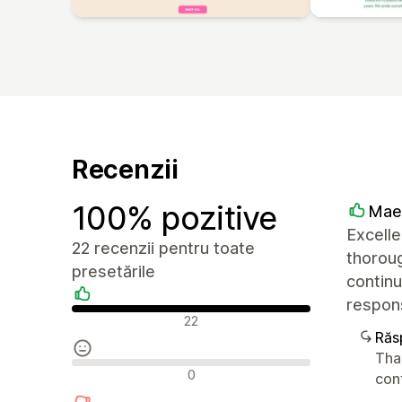
Recenzii
100% pozitive
Mae
Excelle
22 recenzii pentru toate
thoroug
presetările
continu
respon
Recenzii pozitive
22
Răs
Than
Recenzii neutre
0
con