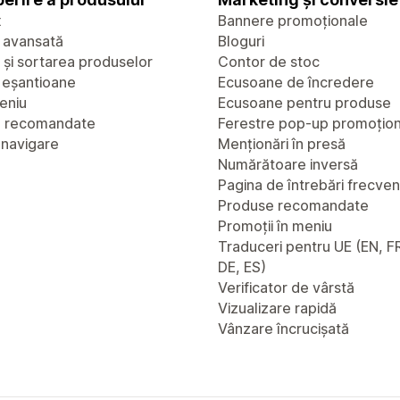
x
Bannere promoționale
 avansată
Bloguri
a și sortarea produselor
Contor de stoc
u eșantioane
Ecusoane de încredere
eniu
Ecusoane pentru produse
e recomandate
Ferestre pop-up promoțio
 navigare
Menționări în presă
Numărătoare inversă
Pagina de întrebări frecve
Produse recomandate
Promoții în meniu
Traduceri pentru UE (EN, FR
DE, ES)
Verificator de vârstă
Vizualizare rapidă
Vânzare încrucișată