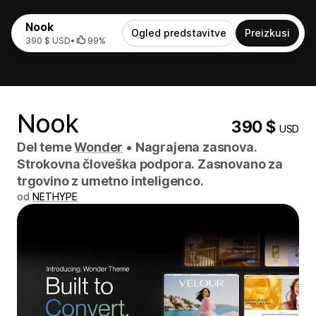
Nook
Ogled predstavitve
Preizkusi
390 $ USD
•
99%
Nook
390 $
USD
Del teme
Wonder
•
Nagrajena zasnova.
Strokovna človeška podpora. Zasnovano za
trgovino z umetno inteligenco.
od
NETHYPE