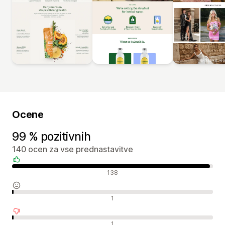
Ocene
99 % pozitivnih
140 ocen za vse prednastavitve
Pozitivne ocene
138
Nevtralne ocene
1
Negativne ocene
1