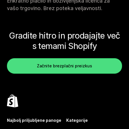
Enkratno plačilo in doživljenjska licenca za
vašo trgovino. Brez poteka veljavnosti.
Gradite hitro in prodajajte več
s temami Shopify
Začnite brezplačni preizkus
Najbolj priljubljene panoge
Kategorije