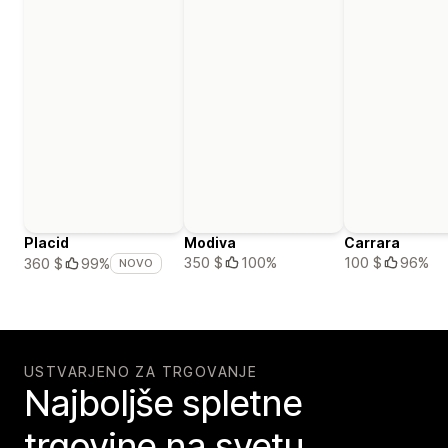
Placid
Modiva
Carrara
350 $
100%
100 $
96%
360 $
99%
NOVO
USTVARJENO ZA TRGOVANJE
Najboljše spletne
trgovine na svetu