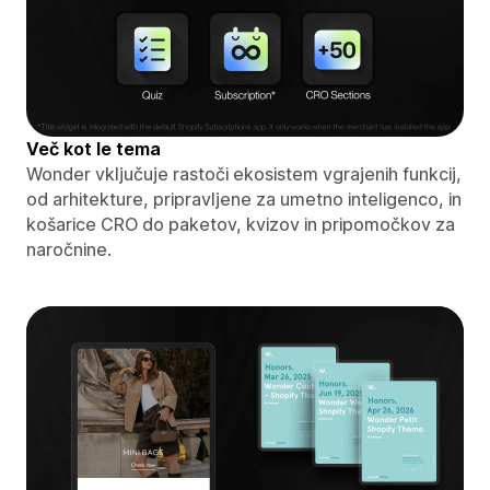
Več kot le tema
Wonder vključuje rastoči ekosistem vgrajenih funkcij,
od arhitekture, pripravljene za umetno inteligenco, in
košarice CRO do paketov, kvizov in pripomočkov za
naročnine.