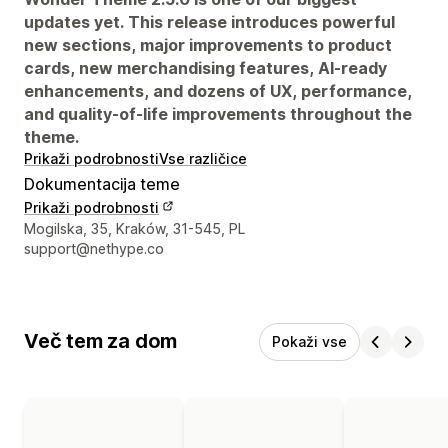
updates yet. This release introduces powerful
new sections, major improvements to product
cards, new merchandising features, AI-ready
enhancements, and dozens of UX, performance,
and quality-of-life improvements throughout the
theme.
Prikaži podrobnosti
Vse različice
Dokumentacija teme
Prikaži podrobnosti
Podatki za stik z oblikovalcem
Mogilska, 35, Kraków, 31-545, PL
support@nethype.co
Več tem za dom
Pokaži vse