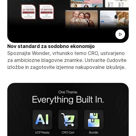
Nov standard za sodobno ekonomijo
Spoznajte Wonder, vrhunsko temo CRO, ustvarjeno
za ambiciozne blagovne znamke. Ustvarite čudovite
izložbe in zagotovite izjemne nakupovalne izkušnje.