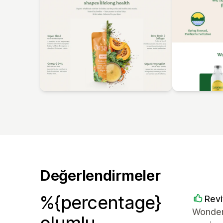
Değerlendirmeler
%{percentage}
Revi
Wonder
olumlu