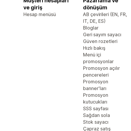
Müşteri hesapları
Pazarlama ve
ve giriş
dönüşüm
Hesap menüsü
AB çevirileri (EN, FR,
IT, DE, ES)
Bloglar
Geri sayım sayacı
Güven rozetleri
Hızlı bakış
Menü içi
promosyonlar
Promosyon açılır
pencereleri
Promosyon
banner'ları
Promosyon
kutucukları
SSS sayfası
Sağdan sola
Stok sayacı
Çapraz satış