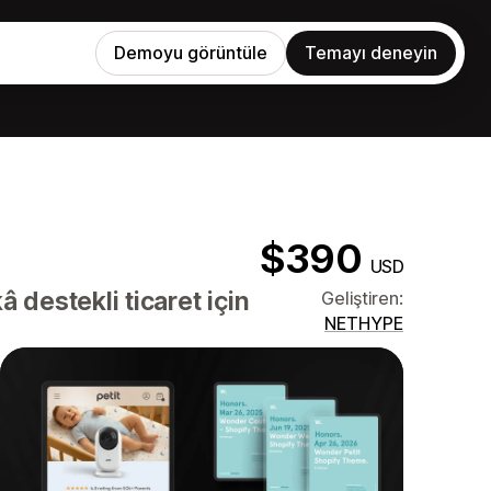
Demoyu görüntüle
Temayı deneyin
$390
USD
destekli ticaret için
Geliştiren:
NETHYPE