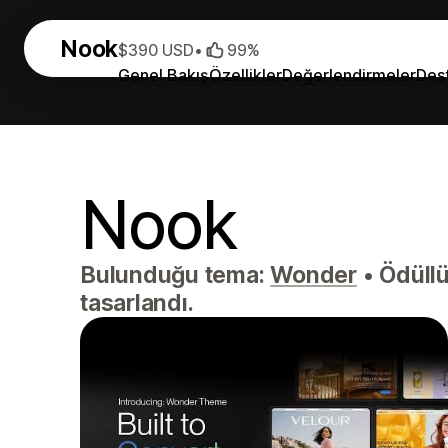
Nook
$390 USD
•
99%
Genel Bakış
Özellikler
Değerlendirmeler
Des
Nook
Bulunduğu tema:
Wonder
•
Ödüllü
tasarlandı.