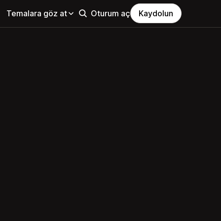
Temalara göz at
Oturum aç
Kaydolun