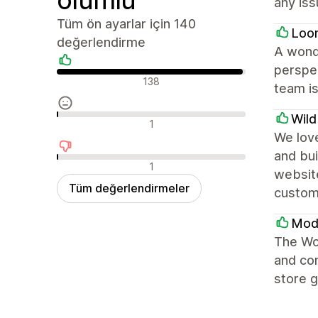
any iss
Tüm ön ayarlar için 140
Loo
değerlendirme
A wond
perspec
Olumlu değerlendirmeler
138
team is
Wil
Nötr değerlendirmeler
1
We love
and bui
Olumsuz değerlendirmeler
1
websit
Tüm değerlendirmeler
custom
Modu
The Won
and con
store g