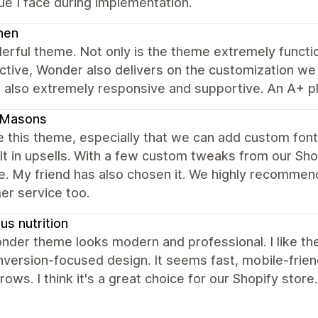
ue I face during implementation.
nen
erful theme. Not only is the theme extremely funct
tive, Wonder also delivers on the customization we n
 also extremely responsive and supportive. An A+ pl
dMasons
 this theme, especially that we can add custom fonts
lt in upsells. With a few custom tweaks from our Sh
e. My friend has also chosen it. We highly recommen
er service too.
s nutrition
der theme looks modern and professional. I like the
version-focused design. It seems fast, mobile-friend
rows. I think it's a great choice for our Shopify store.