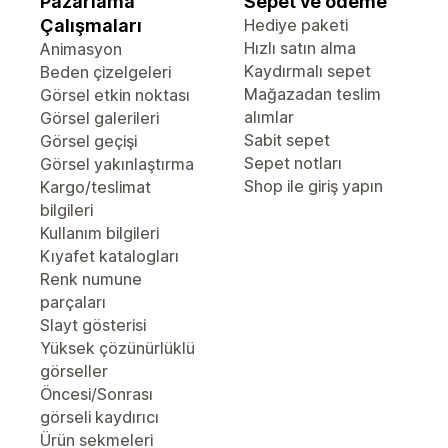
Pazarlama
Sepet ve ödeme
Çalışmaları
Hediye paketi
Hızlı satın alma
Animasyon
Kaydırmalı sepet
Beden çizelgeleri
Mağazadan teslim
Görsel etkin noktası
alımlar
Görsel galerileri
Sabit sepet
Görsel geçişi
Sepet notları
Görsel yakınlaştırma
Shop ile giriş yapın
Kargo/teslimat
bilgileri
Kullanım bilgileri
Kıyafet katalogları
Renk numune
parçaları
Slayt gösterisi
Yüksek çözünürlüklü
görseller
Öncesi/Sonrası
görseli kaydırıcı
Ürün sekmeleri