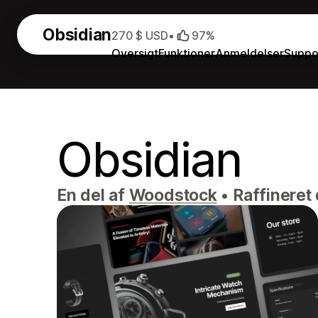
Obsidian
270 $ USD
•
97%
Oversigt
Funktioner
Anmeldelser
Suppo
Obsidian
En del af
Woodstock
•
Raffineret 