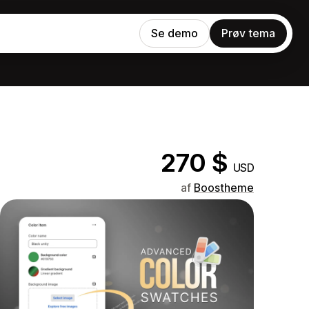
Se demo
Prøv tema
270 $
USD
af
Boostheme