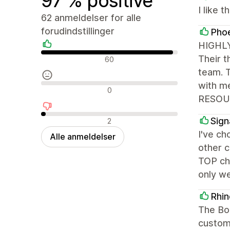
97 % positive
I like 
62 anmeldelser for alle
forudindstillinger
Phoe
HIGHLY
Positive anmeldelser
Their t
60
team. 
with m
Neutrale anmeldelser
0
RESOU
Negative anmeldelser
Sign
2
I've ch
Alle anmeldelser
other c
TOP cho
only we
Rhi
The Bo
customi