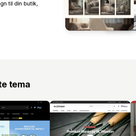
 til din butik,
tte tema