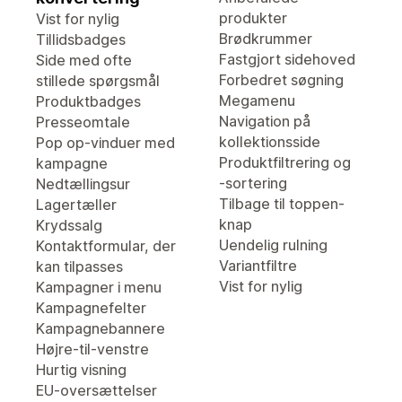
produkter
Vist for nylig
Brødkrummer
Tillidsbadges
Fastgjort sidehoved
Side med ofte
Forbedret søgning
stillede spørgsmål
Megamenu
Produktbadges
Navigation på
Presseomtale
kollektionsside
Pop op-vinduer med
Produktfiltrering og
kampagne
-sortering
Nedtællingsur
Tilbage til toppen-
Lagertæller
knap
Krydssalg
Uendelig rulning
Kontaktformular, der
Variantfiltre
kan tilpasses
Vist for nylig
Kampagner i menu
Kampagnefelter
Kampagnebannere
Højre-til-venstre
Hurtig visning
EU-oversættelser