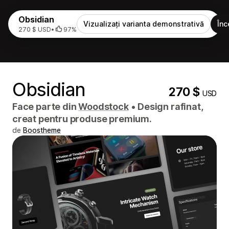
Obsidian
Vizualizați varianta demonstrativă
Înc
270 $ USD
•
97%
Obsidian
270 $
USD
Face parte din
Woodstock
•
Design rafinat,
creat pentru produse premium.
de
Boostheme