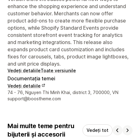
enhance the shopping experience and understand
customer behavior. Merchants can now offer
product add-ons to create more flexible purchase
options, while Shopify Standard Events provide
consistent storefront event tracking for analytics
and marketing integrations. This release also
expands product card customization and includes
fixes for carousels, tabs, product image lightboxes,
and unit price displays.
Vedeți detaliile
Toate versiunile
Documentația temei
Vedeți detaliile
Detaliile de contact ale designerului
74 - 76, Nguyen Thi Minh Khai, district 3, 700000, VN
support@boostheme.com
Mai multe teme pentru
Vedeți tot
bijuterii și accesorii