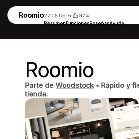
Roomio
270 $ USD
•
97%
Resumen
Funciones
Reseñas
Ayuda
Roomio
Parte de
Woodstock
•
Rápido y fl
tienda.