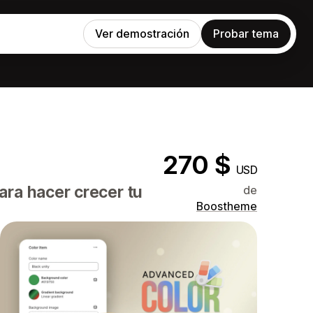
Ver demostración
Probar tema
270 $
USD
ara hacer crecer tu
de
Boostheme