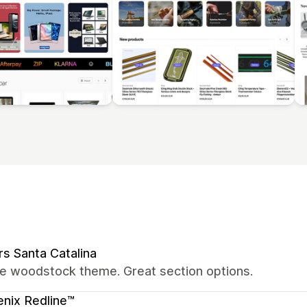
rs Santa Catalina
the woodstock theme. Great section options.
nix Redline™