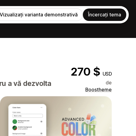
Vizualizați varianta demonstrativă
Încercați tema
270 $
USD
tru a vă dezvolta
de
Boostheme