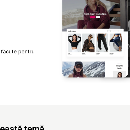
 făcute pentru
ceastă temă