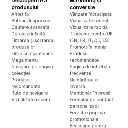
Descoperire a
Marketing și
produsului
conversie
Antet fix
Vânzare încrucișată
Butonul Înapoi sus
Vizualizate recent
Căutare avansată
Vizualizare rapidă
Derulare infinită
Traduceri pentru UE
Filtrarea și sortarea
(EN, FR, IT, DE, ES)
produselor
Promoții în meniu
Filtre cu eșantioane
Produse
Mega meniu
recomandate
Navigare pe pagina
Pagina de întrebări
colecției
frecvente
Produse
Numărătoare
recomandate
inversă
Rute de navigare
Menționări în presă
Vizualizate recent
Formular de contact
personalizabil
Ferestre pop-up
promoționale
Ecusoane pentru