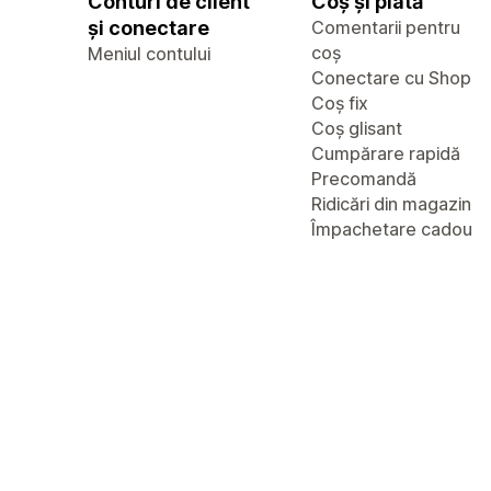
Conturi de client
Coș și plată
și conectare
Comentarii pentru
coș
Meniul contului
Conectare cu Shop
Coș fix
Coș glisant
Cumpărare rapidă
Precomandă
Ridicări din magazin
Împachetare cadou