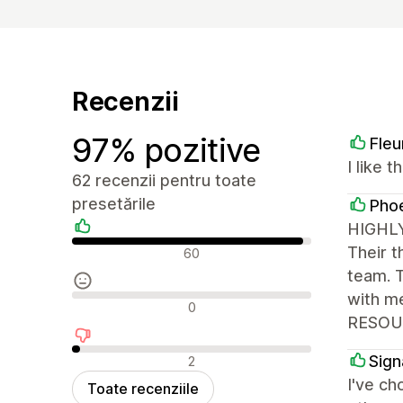
Recenzii
97% pozitive
Fleu
I like 
62 recenzii pentru toate
presetările
Phoe
HIGHLY
Recenzii pozitive
Their t
60
team. 
with m
Recenzii neutre
0
RESOU
Recenzii negative
Sign
2
I've ch
Toate recenziile