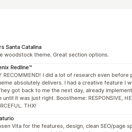
rs Santa Catalina
the woodstock theme. Great section options.
nix Redline™
 RECOMMEND! I did a lot of research even before p
heme absolutely delivers. I had a creative feature I
They got back to me the next day, already implemen
e until it was just right. Boostheme: RESPONSIVE, 
RCEFUL. THX!
aturio
osen Vita for the features, design, clean SEO/page 