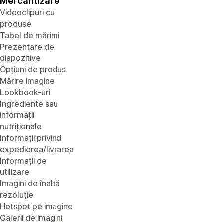
Mercantizare
Videoclipuri cu
produse
Tabel de mărimi
Prezentare de
diapozitive
Opțiuni de produs
Mărire imagine
Lookbook-uri
Ingrediente sau
informații
nutriționale
Informații privind
expedierea/livrarea
Informații de
utilizare
Imagini de înaltă
rezoluție
Hotspot pe imagine
Galerii de imagini