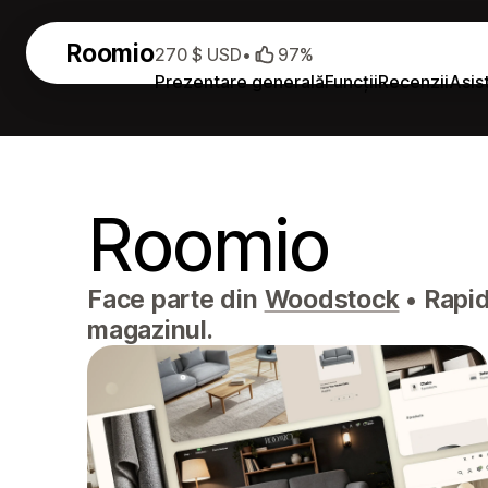
Roomio
270 $ USD
•
97%
Prezentare generală
Funcții
Recenzii
Asis
Roomio
Face parte din
Woodstock
•
Rapid 
magazinul.