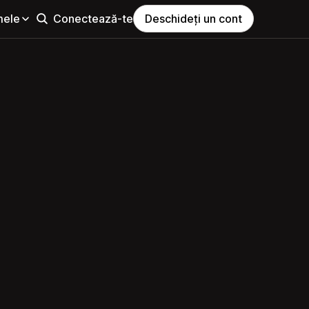
mele
Conectează-te
Deschideți un cont