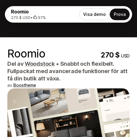
Roomio
Visa demo
Prova
270 $ USD
•
97%
Roomio
270 $
USD
Del av
Woodstock
•
Snabbt och flexibelt.
Fullpackat med avancerade funktioner för att
få din butik att växa.
av
Boostheme