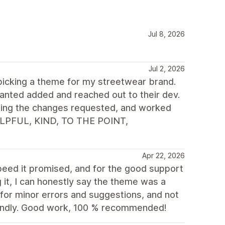
Jul 8, 2026
Jul 2, 2026
icking a theme for my streetwear brand.
 wanted added and reached out to their dev.
ting the changes requested, and worked
HELPFUL, KIND, TO THE POINT,
Apr 22, 2026
speed it promised, and for the good support
it, I can honestly say the theme was a
for minor errors and suggestions, and not
riendly. Good work, 100 % recommended!