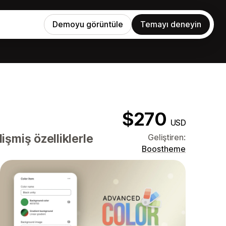
Demoyu görüntüle
Temayı deneyin
$270
USD
işmiş özelliklerle
Geliştiren:
Boostheme