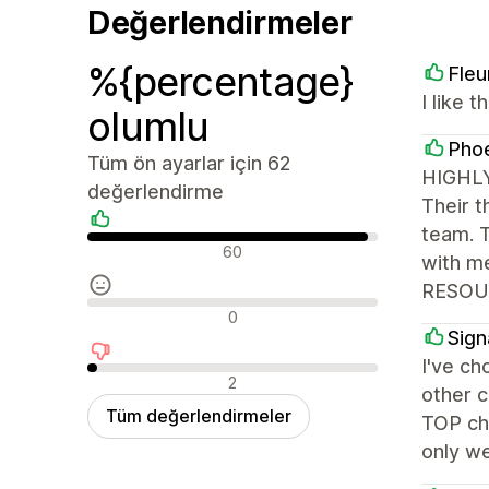
Değerlendirmeler
%{percentage}
Fleu
I like 
olumlu
Phoe
Tüm ön ayarlar için 62
HIGHLY
değerlendirme
Their t
team. 
Olumlu değerlendirmeler
60
with m
RESOU
Nötr değerlendirmeler
0
Sign
I've ch
Olumsuz değerlendirmeler
2
other c
Tüm değerlendirmeler
TOP cho
only we