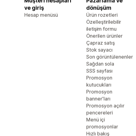
Müşteri hesapları
Pazarlama ve
ve giriş
dönüşüm
Hesap menüsü
Ürün rozetleri
Özelleştirilebilir
iletişim formu
Önerilen ürünler
Çapraz satış
Stok sayacı
Son görüntülenenler
Sağdan sola
SSS sayfası
Promosyon
kutucukları
Promosyon
banner'ları
Promosyon açılır
pencereleri
Menü içi
promosyonlar
Hızlı bakış