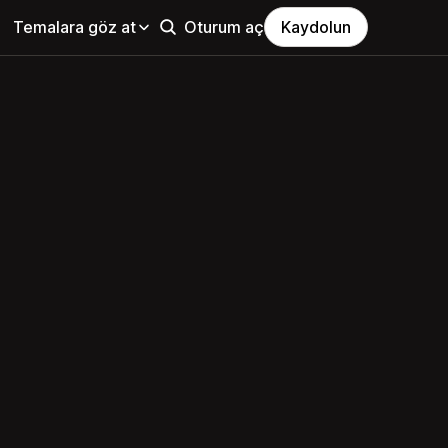
Temalara göz at
Oturum aç
Kaydolun