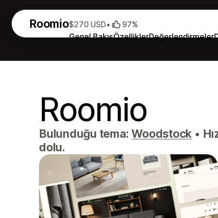
Roomio
$270 USD
•
97%
Genel Bakış
Özellikler
Değerlendirmeler
Roomio
Bulunduğu tema:
Woodstock
•
Hız
dolu.