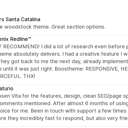
rs Santa Catalina
the woodstock theme. Great section options.
nix Redline™
 RECOMMEND! I did a lot of research even before p
heme absolutely delivers. I had a creative feature I
They got back to me the next day, already implemen
e until it was just right. Boostheme: RESPONSIVE, 
RCEFUL. THX!
aturio
osen Vita for the features, design, clean SEO/page 
omments mentioned. After almost 6 months of using 
ice for me. Been in touch with support a few times 
re they incredibly fast to respond, but also very f