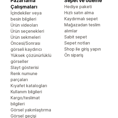
Pazarlama
Sepet ve ödeme
Çalışmaları
Hediye paketi
Hızlı satın alma
İçindekiler veya
Kaydırmalı sepet
besin bilgileri
Mağazadan teslim
Ürün videoları
alımlar
Ürün seçenekleri
Sabit sepet
Ürün sekmeleri
Sepet notları
Öncesi/Sonrası
Shop ile giriş yapın
görseli kaydırıcı
Ön sipariş
Yüksek çözünürlüklü
görseller
Slayt gösterisi
Renk numune
parçaları
Kıyafet katalogları
Kullanım bilgileri
Kargo/teslimat
bilgileri
Görsel yakınlaştırma
Görsel geçişi