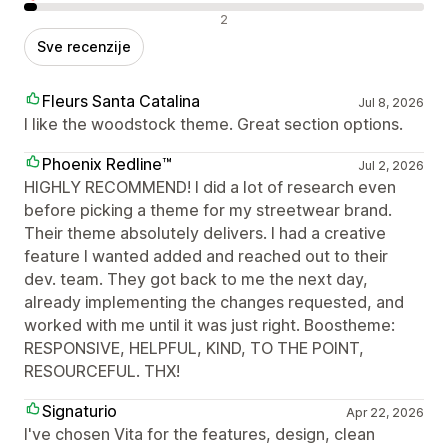
Negativne recenzije
2
Sve recenzije
Fleurs Santa Catalina
Jul 8, 2026
I like the woodstock theme. Great section options.
Phoenix Redline™
Jul 2, 2026
HIGHLY RECOMMEND! I did a lot of research even
before picking a theme for my streetwear brand.
Their theme absolutely delivers. I had a creative
feature I wanted added and reached out to their
dev. team. They got back to me the next day,
already implementing the changes requested, and
worked with me until it was just right. Boostheme:
RESPONSIVE, HELPFUL, KIND, TO THE POINT,
RESOURCEFUL. THX!
Signaturio
Apr 22, 2026
I've chosen Vita for the features, design, clean