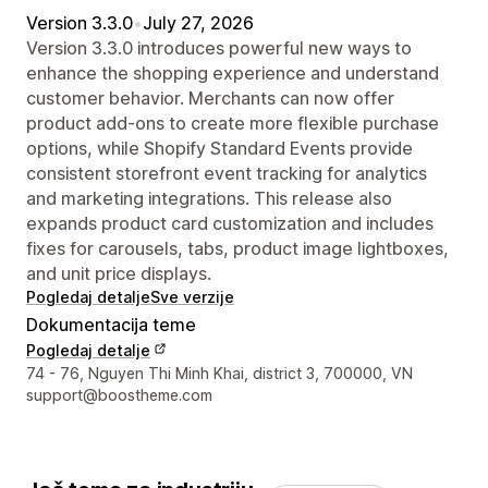
Version 3.3.0
•
July 27, 2026
Version 3.3.0 introduces powerful new ways to
enhance the shopping experience and understand
customer behavior. Merchants can now offer
product add-ons to create more flexible purchase
options, while Shopify Standard Events provide
consistent storefront event tracking for analytics
and marketing integrations. This release also
expands product card customization and includes
fixes for carousels, tabs, product image lightboxes,
and unit price displays.
Pogledaj detalje
Sve verzije
Dokumentacija teme
Pogledaj detalje
Podaci za kontakt dizajnera
74 - 76, Nguyen Thi Minh Khai, district 3, 700000, VN
support@boostheme.com