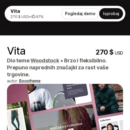
Vita
Pogledaj demo
Isprobaj
270 $ USD
•
97%
Vita
270 $
USD
Dio teme
Woodstock
•
Brzo i fleksibilno.
Prepuno naprednih značajki za rast vaše
trgovine.
autor:
Boostheme