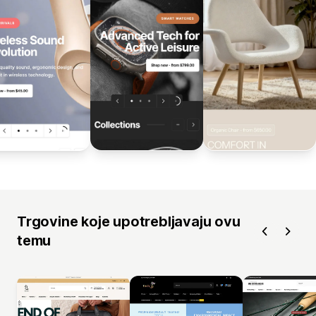
Trgovine koje upotrebljavaju ovu
temu