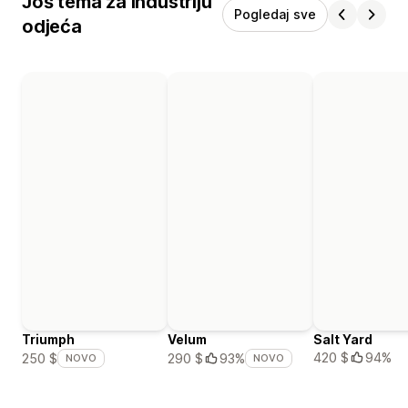
Još tema za industriju
Pogledaj sve
odjeća
Triumph
Velum
Salt Yard
420 $
94%
250 $
290 $
93%
NOVO
NOVO