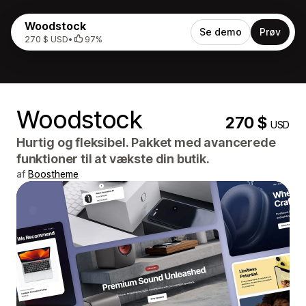
Woodstock
Se demo
Prøv
270 $ USD
•
97%
Woodstock
270 $
USD
Hurtig og fleksibel. Pakket med avancerede
funktioner til at vækste din butik.
af
Boostheme