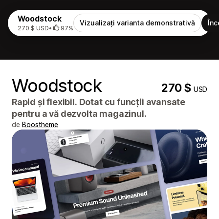
Woodstock
Vizualizați varianta demonstrativă
Înc
270 $ USD
•
97%
Woodstock
270 $
USD
Rapid și flexibil. Dotat cu funcții avansate
pentru a vă dezvolta magazinul.
de
Boostheme