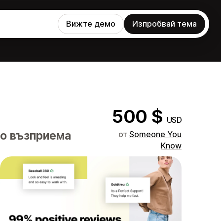
Вижте демо
Изпробвай тема
500 $
USD
то възприема
от
Someone You
Know