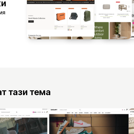
ки
шия
ат тази тема