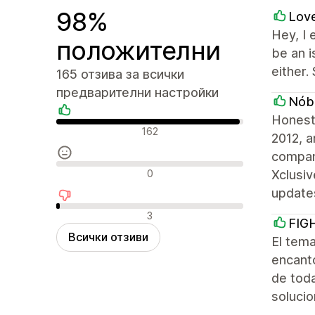
98%
Love
Hey, I 
положителни
be an 
either.
165 отзива за всички
предварителни настройки
Nób
Honest
Положителни отзиви
162
2012, a
company
Неутрални отзиви
0
Xclusiv
update
Отрицателни отзиви
3
FIG
Всички отзиви
El tem
encantó
de tod
solucio