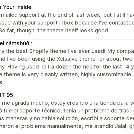
 Your Inside
emailed support at the end of last week, but I still ha
issue with your support inbox because I've contacte
 So far, though, the theme itself looks good.
el námsbúðir
ly the best Shopify theme I've ever used! My compan
nd I've been using the Xclusive theme for about two
. Having used half a dozen themes for the last 14 y
e theme is very cleanly written, highly customizabl
s!
HT 95
a me agrada mucho, estoy creando una tienda para 
 fue el soporte técnico, tenía un problema de tradu
as maneras y no habia solución, escribí a soporte d
naron el problema manualmente, me atendió Jalal, gr