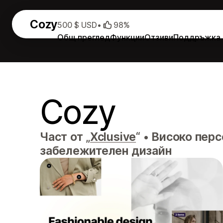
Cozy
500 $ USD
•
98%
Общ преглед
Функции
Отзиви
Поддръжка
Cozy
Част от „
Xclusive
“
•
Високо перс
забележителен дизайн