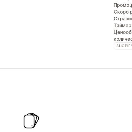
Промоц
Скоро 
Страни
Таймер
Ценооб
количе
SHOPIF