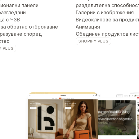
ионални панели
разделителна способнос
разгледани
Галерии с изображения
ца с ЧЗВ
Видеоклипове за продук
 за обратно отброяване
Анимация
разуване според
Обединен продуктов лис
ство
SHOPIFY PLUS
Y PLUS