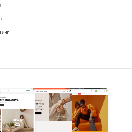
т
та
тинг