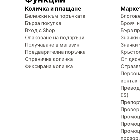
Количка и плащане
Марке
Бележки към поръчката
Блогов
Бърза покупка
Брояч н
Вход с Shop
Бърз п
Опаковане на подаръци
Значки 
Получаване в магазин
Значки 
Предварителна поръчка
Кръсто
Странична количка
От дясн
Фиксирана количка
Отразяв
Персон
контак
Преводи 
ES)
Препор
Провер
Промоц
Промоц
Промоц
прозор