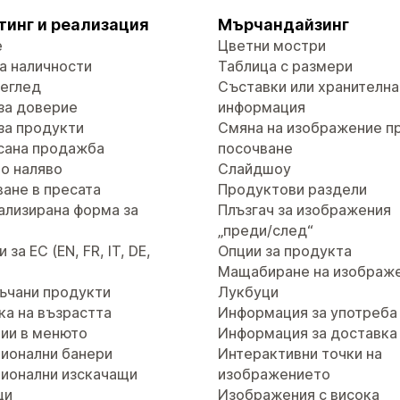
тинг и реализация
Мърчандайзинг
е
Цветни мостри
а наличности
Таблица с размери
реглед
Съставки или хранителна
за доверие
информация
за продукти
Смяна на изображение п
сана продажба
посочване
о наляво
Слайдшоу
ане в пресата
Продуктови раздели
ализирана форма за
Плъзгач за изображения
т
„преди/след“
за ЕС (EN, FR, IT, DE,
Опции за продукта
Мащабиране на изображ
ъчани продукти
Лукбуци
ка на възрастта
Информация за употреба
ии в менюто
Информация за доставка
ионални банери
Интерактивни точки на
ионални изскачащи
изображението
ци
Изображения с висока