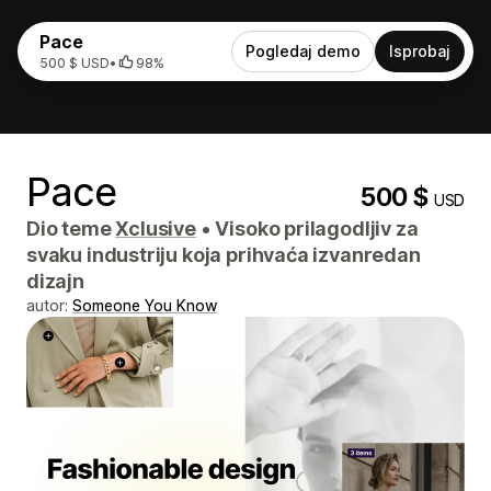
Pace
Pogledaj demo
Isprobaj
500 $ USD
•
98%
Pace
500 $
USD
Dio teme
Xclusive
•
Visoko prilagodljiv za
svaku industriju koja prihvaća izvanredan
dizajn
autor:
Someone You Know