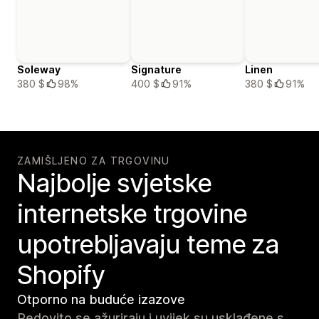
Soleway
Signature
Linen
380 $
98%
400 $
91%
380 $
91%
ZAMIŠLJENO ZA TRGOVINU
Najbolje svjetske
internetske trgovine
upotrebljavaju teme za
Shopify
Otporno na buduće izazove
Redovito se ažuriraju i uvijek su usklađene s