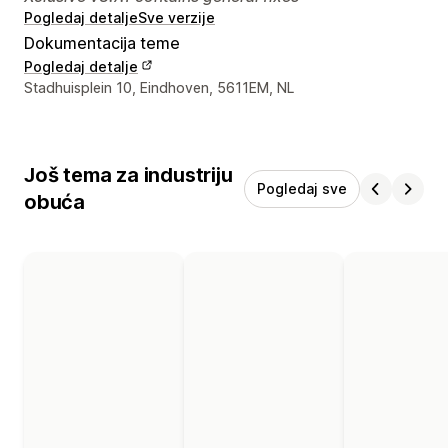
Pogledaj detalje
Sve verzije
Dokumentacija teme
Pogledaj detalje
Podaci za kontakt dizajnera
Stadhuisplein 10, Eindhoven, 5611EM, NL
Još tema za industriju
Pogledaj sve
obuća