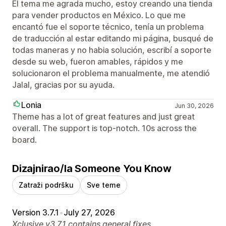
El tema me agrada mucho, estoy creando una tienda
para vender productos en México. Lo que me
encantó fue el soporte técnico, tenía un problema
de traducción al estar editando mi página, busqué de
todas maneras y no habia solución, escribí a soporte
desde su web, fueron amables, rápidos y me
solucionaron el problema manualmente, me atendió
Jalal, gracias por su ayuda.
Lonia
Jun 30, 2026
Theme has a lot of great features and just great
overall. The support is top-notch. 10s across the
board.
Dizajnirao/la Someone You Know
Zatraži podršku
Sve teme
Version 3.7.1
•
July 27, 2026
Xclusive v3.7.1 contains general fixes